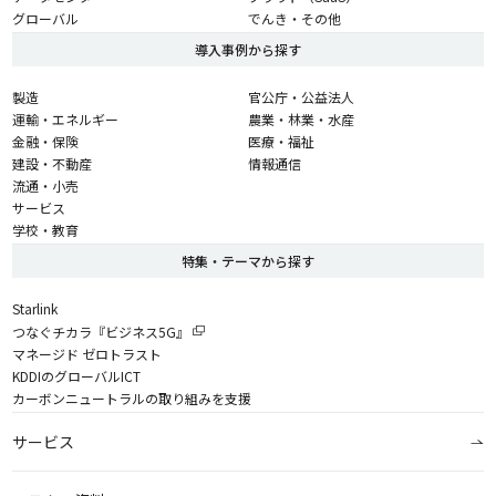
グローバル
でんき・その他
導入事例から探す
製造
官公庁・公益法人
運輸・エネルギー
農業・林業・水産
金融・保険
医療・福祉
建設・不動産
情報通信
流通・小売
サービス
学校・教育
特集・テーマから探す
Starlink
つなぐチカラ『ビジネス5G』
マネージド ゼロトラスト
KDDIのグローバルICT
カーボンニュートラルの取り組みを支援
サービス