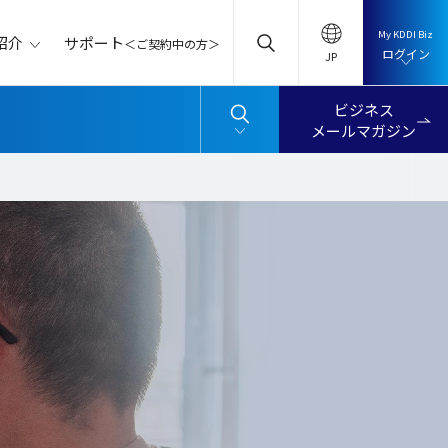
My KDDI Biz
サポート
紹介
＜ご契約中の方＞
ログイン
ビジネス
メールマガジン