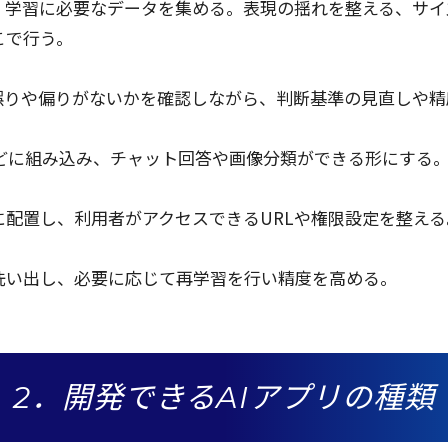
、
学習
に
必要
な
データ
を集める。
表現
の揺れを整える、
サイ
こで行う。
誤りや偏りがないかを
確認
しながら、
判断基準
の
見直
しや
精
どに組み込み、
チャット
回答
や
画像分類
ができる形にする
に
配置
し、
利用者
が
アクセス
できるURLや
権限設定
を整える
洗い出し、
必要
に応じて
再学習
を行い
精度
を高める。
2．開発できるAIアプリの種類