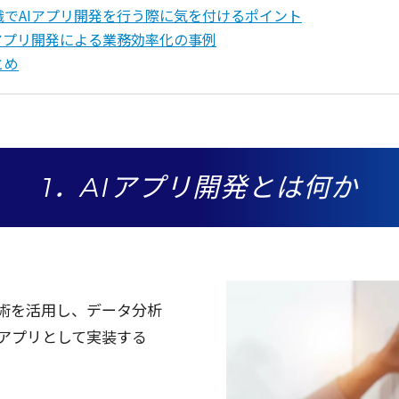
織でAIアプリ開発を行う際に気を付けるポイント
Iアプリ開発による業務効率化の事例
とめ
1．AIアプリ開発とは何か
術
を
活用
し、
データ
分析
アプリ
として
実装
する