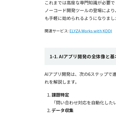
これまでは
高度
な
専門知識
が
必要
で
ノーコード
開発
ツール
の
登場
により
も
手軽
に始められるようになりまし
関連サービス:
ELYZA Works with KDDI
1-1. AIアプリ開発の全体像と
AI
アプリ
開発
は、次の6
ステップ
で
れを
解説
します。
課題特定
「問い合わせ
対応
を
自動化
した
データ
収集