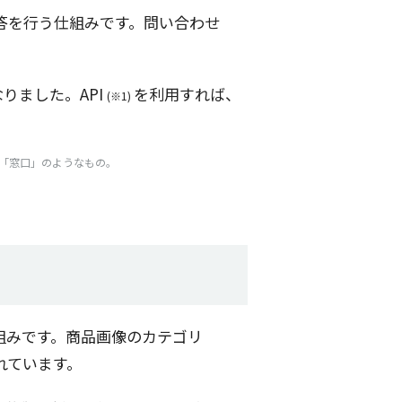
答
を行う
仕組
みです。問い合わせ
りました。API
を
利用
すれば、
(※1)
「
窓口
」のようなもの。
組
みです。
商品画像
の
カテゴリ
れています。