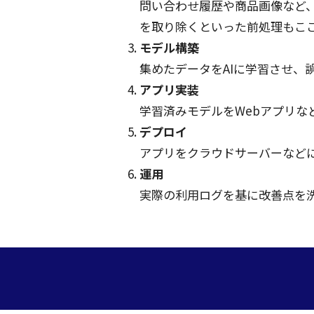
問い合わせ
履歴
や
商品画像
など
を取り除くといった
前処理
もこ
モデル
構築
集めた
データ
をAIに
学習
させ、
アプリ
実装
学習済
み
モデル
をWeb
アプリ
な
デプロイ
アプリ
を
クラウドサーバー
など
運用
実際
の
利用
ログ
を基に
改善点
を