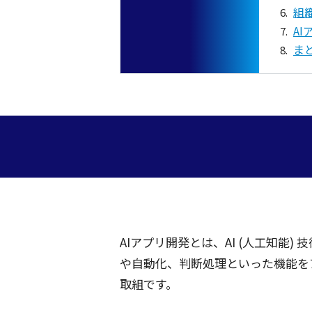
組
A
ま
AI
アプリ
開発
とは、AI (
人工知能
)
技
や
自動化
、
判断処理
といった
機能
を
取組
です。