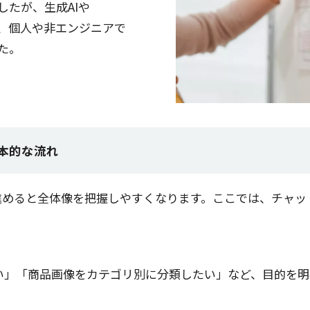
したが、
生成
AIや
、
個人
や非
エンジニア
で
た。
基本的な流れ
進めると
全体像
を
把握
しやすくなります。ここでは、
チャッ
い」「
商品画像
を
カテゴリ
別に
分類
したい」など、
目的
を
明