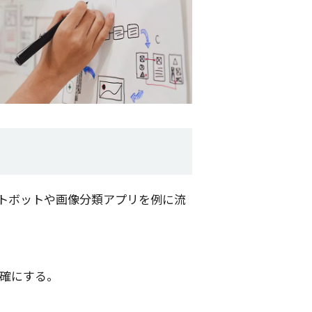
トボット
や
画像分類
アプリ
を例に流
確
にする。