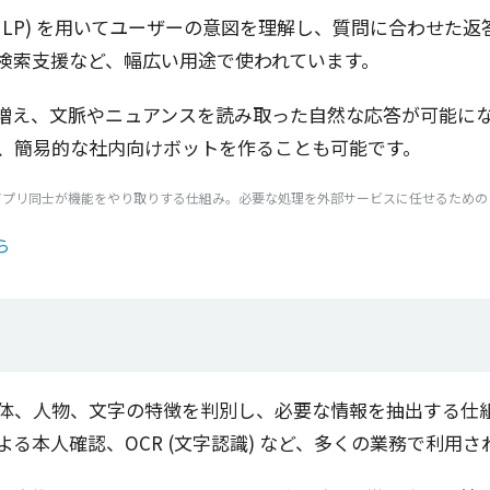
NLP) を用いて
ユーザー
の
意図
を
理解
し、
質問
に合わせた
返
検索支援
など、
幅広
い
用途
で使われています。
増え、
文脈
や
ニュアンス
を読み取った
自然
な
応答
が
可能
にな
、
簡易的
な
社内向
け
ボット
を作ることも
可能
です。
アプリ
同士
が
機能
をやり取りする
仕組
み。
必要
な
処理
を
外部
サービス
に任せるための
ら
体
、
人物
、
文字
の
特徴
を
判別
し、
必要
な
情報
を
抽出
する
仕
よる
本人確認
、OCR (
文字認識
) など、多くの
業務
で
利用
さ