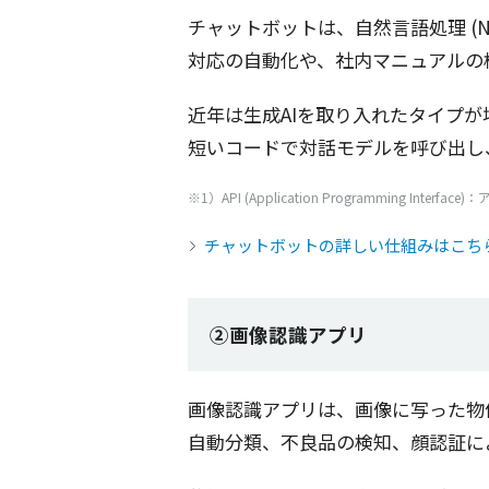
チャットボット
は、
自然言語処理
(
対応
の
自動化
や、
社内
マニュアル
の
近年
は
生成
AIを取り入れた
タイプ
が
短い
コード
で
対話
モデル
を呼び出し
※1）API (Application Programming Interface)：
チャットボットの詳しい仕組みはこち
②画像認識アプリ
画像認識
アプリ
は、
画像
に写った
物
自動分類
、
不良品
の
検知
、
顔認証
に