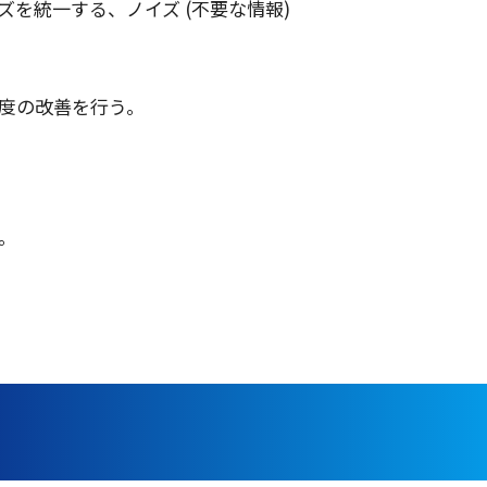
ズ
を
統一
する、
ノイズ
(
不要
な
情報
)
度
の
改善
を行う。
。
。