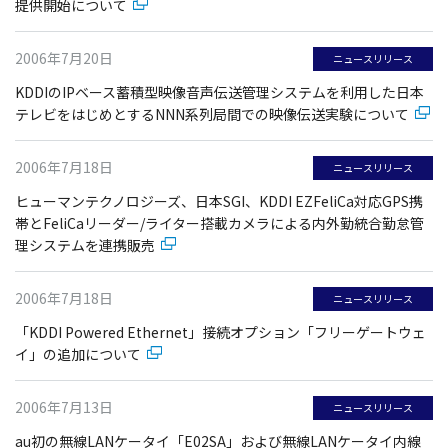
提供開始について
2006年7月20日
ニュースリリース
KDDIのIPベース蓄積型映像音声伝送管理システムを利用した日本
テレビをはじめとするNNN系列局間での映像伝送実験について
2006年7月18日
ニュースリリース
ヒューマンテクノロジーズ、日本SGI、KDDI EZFeliCa対応GPS携
帯とFeliCaリーダー/ライター搭載カメラによる内外勤統合勤怠管
理システムを連携販売
2006年7月18日
ニュースリリース
「KDDI Powered Ethernet」接続オプション「フリーゲートウェ
イ」の追加について
2006年7月13日
ニュースリリース
au初の無線LANケータイ「E02SA」および無線LANケータイ内線