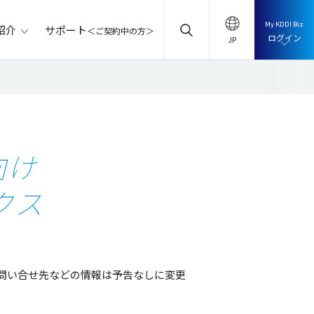
My KDDI Biz
サポート
紹介
＜ご契約中の方＞
ログイン
向け
クス
問い合せ先などの情報は予告なしに変更