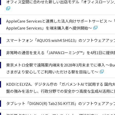
オフィス空間に合わせた新しい出店モデル「オフィスローソン」
AppleCare Servicesと連携した法人向けサポートサービス ～「デバ
AppleCare Services」を端末購入者へ提供開始～
スマートフォン「AQUOS wish4 SHG13」のソフトウェア
非常時の通信を支える「JAPANローミング™」を4月1日に提
東京メトロ全駅で遠隔案内端末を2028年3月末までに導入 ～Bu
さまがより安心してご利用いただける駅を目指して～
KDDIとELYZA、デジタル庁の「ガバメントAIで試用する 国
盤の強みを活かし、行政分野での安全かつ高度な生成AI活用
タブレット「DIGNO(R) Tab2 5G KYT35」のソフトウェ