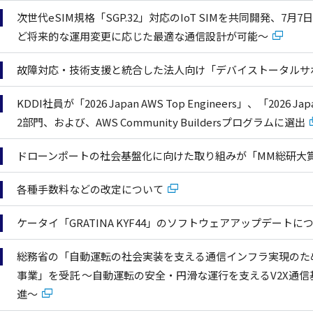
次世代eSIM規格「SGP.32」対応のIoT SIMを共同開発、7
ど将来的な運用変更に応じた最適な通信設計が可能～
故障対応・技術支援と統合した法人向け「デバイストータル
KDDI社員が「2026 Japan AWS Top Engineers」、「2026 Japan A
2部門、および、AWS Community Buildersプログラムに選出
ドローンポートの社会基盤化に向けた取り組みが「MM総研大賞
各種手数料などの改定について
ケータイ「GRATINA KYF44」のソフトウェアアップデートに
総務省の「自動運転の社会実装を支える通信インフラ実現のため
事業」を受託 ～自動運転の安全・円滑な運行を支えるV2X通
進～