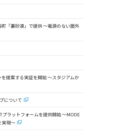
Fiを大島町「裏砂漠」で提供 ～電源のない圏外
ランを提案する実証を開始 ～スタジアムか
アップについて
Tプラットフォームを提供開始 ～MODE
用を実現～