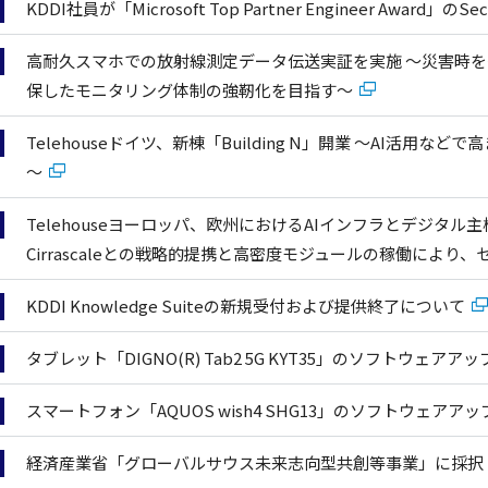
KDDI社員が「Microsoft Top Partner Engineer Award」の
高耐久スマホでの放射線測定データ伝送実証を実施 ～災害時を想定し、「
保したモニタリング体制の強靭化を目指す～
Telehouseドイツ、新棟「Building N」開業 ～AI活用
～
Telehouseヨーロッパ、欧州におけるAIインフラとデジタル
Cirrascaleとの戦略的提携と高密度モジュールの稼働により
KDDI Knowledge Suiteの新規受付および提供終了について
タブレット「DIGNO(R) Tab2 5G KYT35」のソフトウェ
スマートフォン「AQUOS wish4 SHG13」のソフトウェア
経済産業省「グローバルサウス未来志向型共創等事業」に採