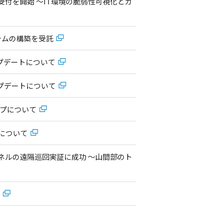
付を開始 ～IT環境の脆弱性可視化とガ
テムの構築を受託
アアップデートについて
アップデートについて
アップについて
了について
山岳トンネルの遠隔巡回実証に成功 ～山間部のト
動