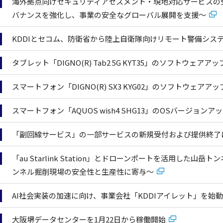
海外拠点向けセキュリティアセスメント・現地対応サービスの受
バナンスを強化し、事業の安全なグローバル展開を支援～
KDDIとセコム、防衛省から陸上自衛隊向けリモート警備シス
タブレット「DIGNO(R) Tab2 5G KYT35」のソフトウェ
スマートフォン「DIGNO(R) SX3 KYG02」のソフトウェア
スマートフォン「AQUOS wish4 SHG13」のOSバージョン
「副回線サービス」の一部サービスの新規受付および提供終
「au Starlink Station」とドローンポートを活用した
ンネル掘削現場の安全性と生産性に寄与～
AI社会実装の加速に向け、事業会社「KDDIアイレット」を始
大阪堺データセンターを1月22日から稼働開始