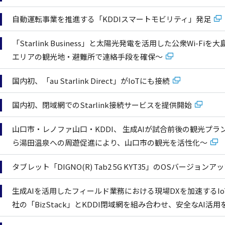
自動運転事業を推進する「KDDIスマートモビリティ」発足
「Starlink Business」と太陽光発電を活用した公衆Wi-
エリアの観光地・避難所で連絡手段を確保～
国内初、「au Starlink Direct」がIoTにも接続
国内初、閉域網でのStarlink接続サービスを提供開始
山口市・レノファ山口・KDDI、 生成AIが試合前後の観光プ
ら湯田温泉への周遊促進により、山口市の観光を活性化～
タブレット「DIGNO(R) Tab2 5G KYT35」のOSバージョン
生成AIを活用したフィールド業務における現場DXを加速するIo
社の「BizStack」とKDDI閉域網を組み合わせ、安全なAI活