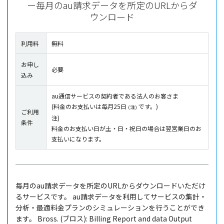
ー毎月のau請求データを所定のURLからダ
ウンロード
利用料
無料
お申し
必要
込み
au通信サービスの契約者である法人のお客さま
(料金のお支払いは毎月25日
です。)
(注)
ご利用
注)
条件
料金のお支払い日が土・日・祝日の場合は翌営業日のお
支払いになります。
毎月
のau
請求
データ
を
所定
のURLから
ダウンロード
いただけ
る
サービス
です。
au
請求
データ
を
利用
して
サービス
の
集計
・
分析
・
最適料金
プラン
の
シミュレーション
を行うことができ
ます。
Bross. (
ブロス
): Billing Report and data Output