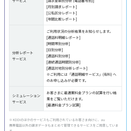
サービス
[請求金額別分析 (電話番号別)]
[月別請求レポート]
[公私区分レポート]
[年間比較レポート]
ご利用状況の分析結果をお知らせします。
[通話料明細レポート]
[時間帯別分析]
[日別分析]
分析レポート
[通話料別分析]
サービス
[連続通話時間別分析]
[通話対地別分析レポート]
※ご利用には「通話明細サービス」(有料) へ
のお申し込みが必要です。
お客さまに最適案料金プランの試算を行い結
シミュレーション
果をご覧いただけます。
サービス
[最適料金プラン試算]
※ KDDIのほかの
サービス
もご
利用
されているお客さま向けに、au
携帯電話以外
の
請求
データ
もまとめて
管理
できる
サービス
をご
用意
していま
す。