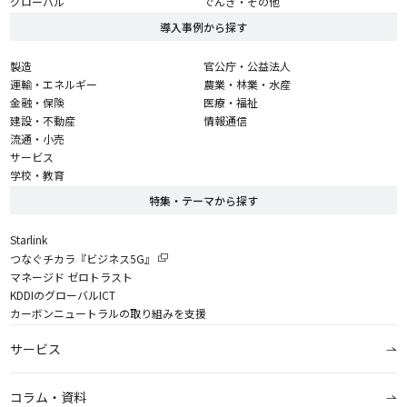
グローバル
でんき・その他
導入事例から探す
製造
官公庁・公益法人
運輸・エネルギー
農業・林業・水産
金融・保険
医療・福祉
建設・不動産
情報通信
流通・小売
サービス
学校・教育
特集・テーマから探す
Starlink
つなぐチカラ『ビジネス5G』
マネージド ゼロトラスト
KDDIのグローバルICT
カーボンニュートラルの取り組みを支援
サービス
コラム・資料