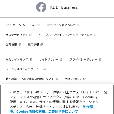
KDDI Business
KDDI ホーム
au
KDDIブランドについて
サステナビリティ
KDDIグループウェブアクセシビリティ方針
企業情報
採用情報
総合サイトマップ
サイトポリシー
プライバシーポリシー
ソーシャルメディアポリシー
動作環境・Cookie情報の利用について
商標について
個人情報を売却しないでください
このウェブサイトはユーザー体験の向上とウェブサイトのパ
フォーマンスや通信トラフィックの分析のために Cookie を
使用します。また、サイトの使用に関する情報をソーシャル
メディア、広告、分析パートナーと共有します。
動作環
COPYRIGHT © KDDI CORPORATION, ALL RIGHTS RESERVED.
境、Cookie情報の利用、広告配信等について