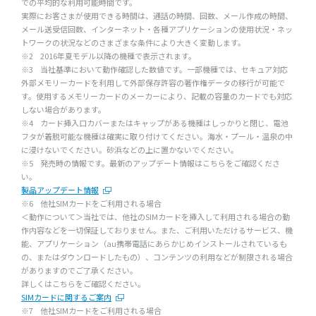
での平均的な利用可能時間です。
実際にお客さまが使用できる時間は、通話の時間、回数、メール作成の時間、
メール送受信回数、インターネット・各種アプリケーションの使用状況・ネッ
トワークの状況などのさまざまな条件により大きく変動します。
※2
2016年夏モデル以降の機種で表示されます。
※3
当社基準において動作確認した数値です。一部機種では、セキュア対応
外部メモリーカードを利用して外部保存許容の著作権データの移行が可能で
す。使用するメモリーカードのメーカーにより、記載の容量のカードでも対応
しない場合があります。
※4
カード挿入口カバーまたはキャップがある機種はしっかりと閉じ、電池
フタが着脱可能な機種は確実に取り付けてください。海水・プール・温泉の中
に浸けないでください。砂浜などの上に置かないでください。
※5
発売時の情報です。最新のアップデート情報はこちらをご確認くださ
い。
製品アップデート情報
※6
他社SIMカードをご利用される場合
＜動作について＞当社では、他社のSIMカードを挿入して利用される場合の動
作内容などを一切保証しておりません。また、ご利用いただけるサービス、機
能、アプリケーション（au携帯電話にあらかじめインストールされているも
の、またはダウンロードしたもの）、コンテンツの利用などが制限される場合
がありますのでご了承ください。
詳しくはこちらをご確認ください。
SIMカードに関するご案内
※7
他社SIMカードをご利用される場合