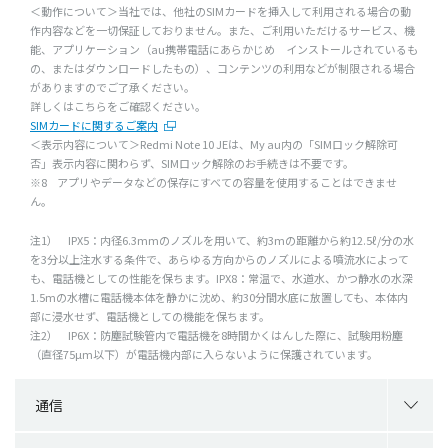
＜動作について＞当社では、他社のSIMカードを挿入して利用される場合の動
作内容などを一切保証しておりません。また、ご利用いただけるサービス、機
能、アプリケーション（au携帯電話にあらかじめ インストールされているも
の、またはダウンロードしたもの）、コンテンツの利用などが制限される場合
がありますのでご了承ください。
詳しくはこちらをご確認ください。
SIMカードに関するご案内
＜表示内容について＞Redmi Note 10 JEは、My au内の「SIMロック解除可
否」表示内容に関わらず、SIMロック解除のお手続きは不要です。
※8
アプリやデータなどの保存にすべての容量を使用することはできませ
ん。
注1）
IPX5：内径6.3mmのノズルを用いて、約3mの距離から約12.5ℓ/分の水
を3分以上注水する条件で、あらゆる方向からのノズルによる噴流水によって
も、電話機としての性能を保ちます。IPX8：常温で、水道水、かつ静水の水深
1.5mの水槽に電話機本体を静かに沈め、約30分間水底に放置しても、本体内
部に浸水せず、電話機としての機能を保ちます。
注2）
IP6X：防塵試験管内で電話機を8時間かくはんした際に、試験用粉塵
（直径75µm以下）が電話機内部に入らないように保護されています。
通信