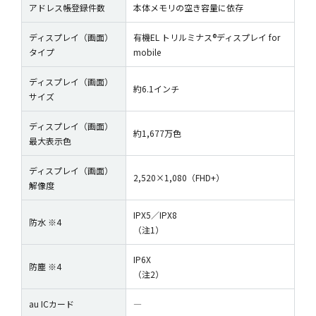
アドレス帳登録件数
本体メモリの空き容量に依存
ディスプレイ（画面）
有機EL トリルミナス®ディスプレイ for
タイプ
mobile
ディスプレイ（画面）
約6.1インチ
サイズ
ディスプレイ（画面）
約1,677万色
最大表示色
ディスプレイ（画面）
2,520×1,080（FHD+）
解像度
IPX5／IPX8
防水 ※4
（注1）
IP6X
防塵 ※4
（注2）
au ICカード
―