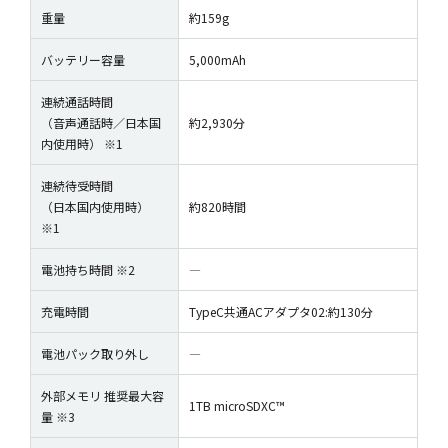
重量
約159g
バッテリー容量
5,000mAh
連続通話時間
（音声通話時／日本国
約2,930分
内使用時） ※1
連続待受時間
（日本国内使用時）
約820時間
※1
電池持ち時間 ※2
―
充電時間
TypeC共通ACアダプタ02:約130分
電池パック取り外し
―
外部メモリ 推奨最大容
1TB microSDXC™
量 ※3