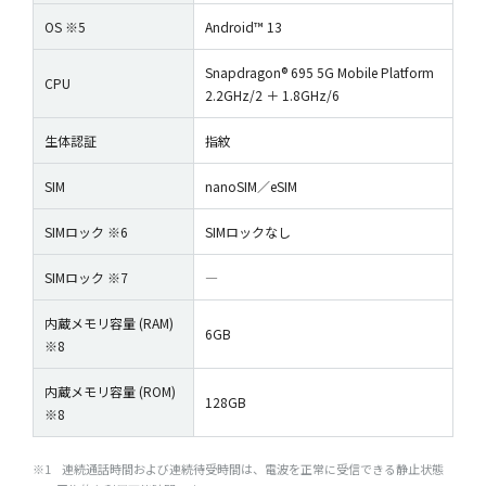
OS ※5
Android™ 13
Snapdragon® 695 5G Mobile Platform
CPU
2.2GHz/2 ＋ 1.8GHz/6
生体認証
指紋
SIM
nanoSIM／eSIM
SIMロック ※6
SIMロックなし
SIMロック ※7
―
内蔵メモリ容量 (RAM)
6GB
※8
内蔵メモリ容量 (ROM)
128GB
※8
※1
連続通話時間および連続待受時間は、電波を正常に受信できる静止状態