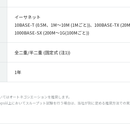
イーサネット
10BASE-T (0.5M、1M～10M (1Mごと))、100BASE-TX (2
1000BASE-SX (200M～1G(100Mごと))
全二重/半二重 (固定式 (注1))
1年
Xについてはオートネゴシエーションを推奨します。
0Mbps以上においてスループット試験を行う場合は、当社が別に定める推奨方法での