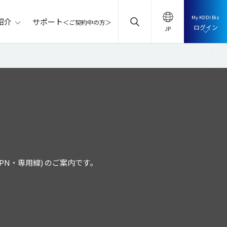
My KDDI Biz
サポート
紹介
＜ご契約中の方＞
ログイン
・VPN・専用線) のご案内です。