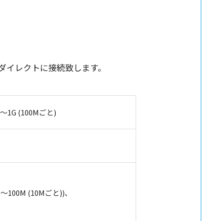
ートへダイレクトに接続致します。
～1G (100Mごと)
0M～100M (10Mごと))、