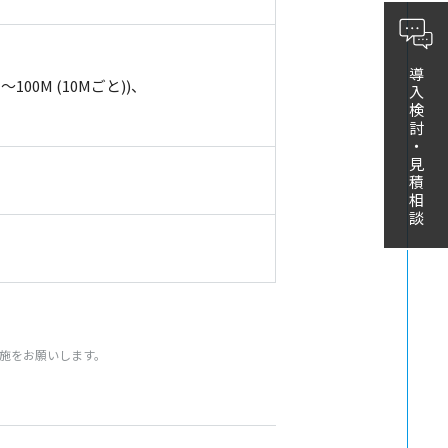
導入検討・見積相談
0M～100M (10Mごと))、
実施をお願いします。