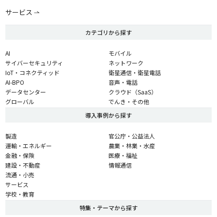
サービス
カテゴリから探す
AI
モバイル
サイバーセキュリティ
ネットワーク
IoT・コネクティッド
衛星通信・衛星電話
AI-BPO
音声・電話
データセンター
クラウド（SaaS）
グローバル
でんき・その他
導入事例から探す
製造
官公庁・公益法人
運輸・エネルギー
農業・林業・水産
金融・保険
医療・福祉
建設・不動産
情報通信
流通・小売
サービス
学校・教育
特集・テーマから探す