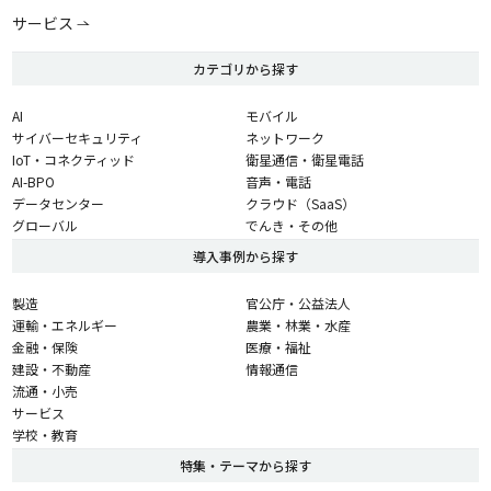
サービス
カテゴリから探す
AI
モバイル
サイバーセキュリティ
ネットワーク
IoT・コネクティッド
衛星通信・衛星電話
AI-BPO
音声・電話
データセンター
クラウド（SaaS）
グローバル
でんき・その他
導入事例から探す
製造
官公庁・公益法人
運輸・エネルギー
農業・林業・水産
金融・保険
医療・福祉
建設・不動産
情報通信
流通・小売
サービス
学校・教育
特集・テーマから探す