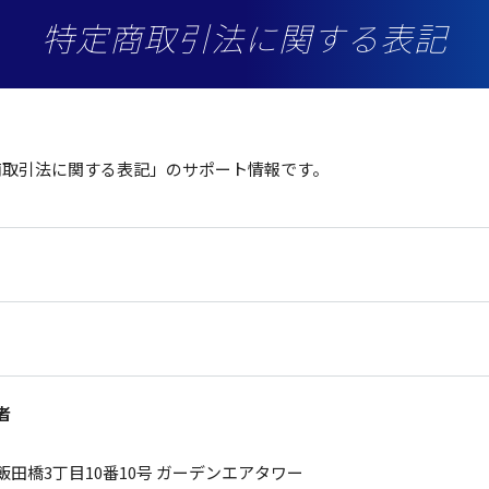
特定商取引法に関する表記
商取引法
に関する
表記
」の
サポート
情報
です。
者
田橋3丁目10番10号 ガーデンエアタワー