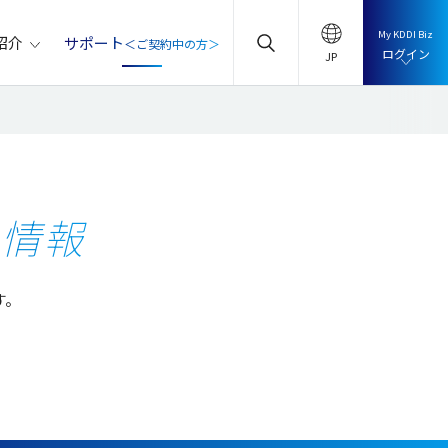
My KDDI Biz
サポート
紹介
＜ご契約中の方＞
ログイン
ト情報
す。