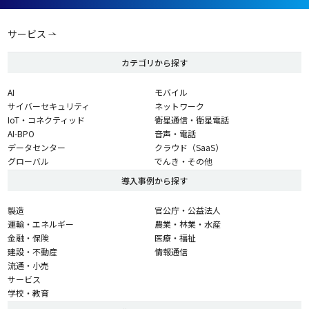
サービス
カテゴリから探す
AI
モバイル
サイバーセキュリティ
ネットワーク
IoT・コネクティッド
衛星通信・衛星電話
AI-BPO
音声・電話
データセンター
クラウド（SaaS）
グローバル
でんき・その他
導入事例から探す
製造
官公庁・公益法人
運輸・エネルギー
農業・林業・水産
金融・保険
医療・福祉
建設・不動産
情報通信
流通・小売
サービス
学校・教育