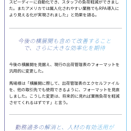
スピーディー
に
自動化
でき、
スタッフ
の
負荷軽減
ができまし
た。また
アメリカ
では
属人化
されやすい
業務
でもRPA
導入
に
より見える化が
実現
されました」と
効果
を語る。
今後の横展開も含めて改善すること
で、
さらに大きな効率化を期待
今後
の
横展開
を
見据
え、
現行
の
出荷管理表
の
フォーマット
を
汎用的
に
変更
した。
馬場様
は「
横展開
に際して、
出荷管理表
の
エクセルファイル
を、他の
取引先
でも
使用
できるように、
フォーマット
を
見直
しました。こうした
変更
は、
将来的
に見れば
業務負荷
を
軽減
させてくれるはずです」と言う。
勤務過多の解消と、人材の有効活用が