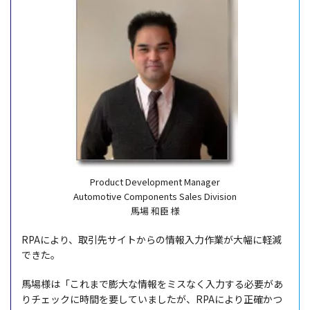
Product Development Manager
Automotive Components Sales Division
馬場 和臣 様
RPAにより、
取引先
サイト
からの
情報入力作業
が
大幅
に
軽減
できた。
馬場様
は「これまで
膨大
な
情報
を
ミス
なく
入力
する
必要
があ
り
チェック
に
時間
を要していましたが、RPAにより
正確
かつ