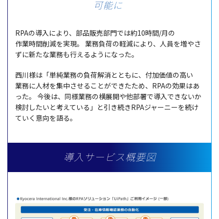
可能に
RPAの
導入
により、
部品販売部門
では約10
時間
/月の
作業時間削減
を
実現
。
業務負荷
の
軽減
により、
人員
を増やさ
ずに新たな
業務
も行えるようになった。
西川様
は「
単純業務
の
負荷解消
とともに、
付加価値
の高い
業務
に
人材
を
集中
させることができたため、RPAの
効果
はあ
った。
今後
は、
同様業務
の
横展開
や
他部署
で
導入
できないか
検討
したいと考えている」と引き続きRPA
ジャーニー
を続け
ていく
意向
を語る。
導入サービス概要図