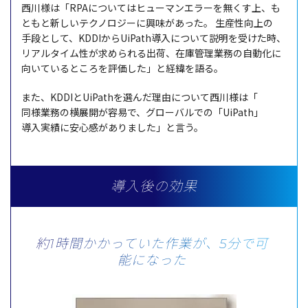
西川様
は「RPAについては
ヒューマンエラー
を無くす上、も
ともと新しい
テクノロジー
に
興味
があった。
生産性向上
の
手段
として、KDDIからUiPath
導入
について
説明
を受けた時、
リアルタイム
性が求められる
出荷
、
在庫管理業務
の
自動化
に
向いているところを
評価
した」と
経緯
を語る。
また、KDDIとUiPathを選んだ
理由
について
西川様
は「
同様業務
の
横展開
が
容易
で、
グローバル
での「UiPath」
導入実績
に
安心感
がありました」と言う。
導入後の効果
約1時間かかっていた作業が、5分で可
能になった