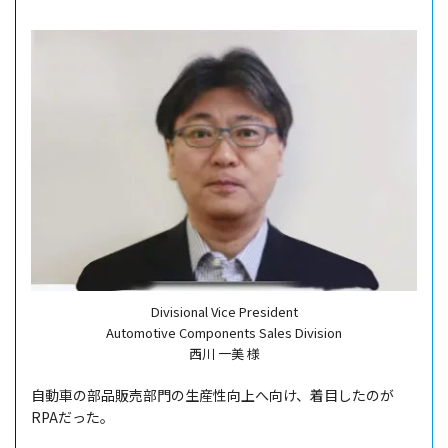
Divisional Vice President
Automotive Components Sales Division
西川 一美 様
自動車
の
部品販売部門
の
生産性向上
へ向け、
着目
したのが
RPAだった。