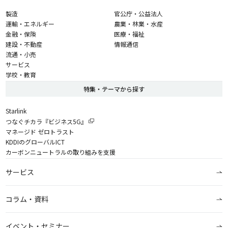
製造
官公庁・公益法人
運輸・エネルギー
農業・林業・水産
金融・保険
医療・福祉
建設・不動産
情報通信
流通・小売
サービス
学校・教育
特集・テーマから探す
Starlink
つなぐチカラ『ビジネス5G』
マネージド ゼロトラスト
KDDIのグローバルICT
カーボンニュートラルの取り組みを支援
サービス
コラム・資料
イベント・セミナー