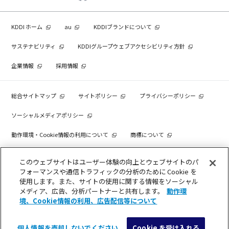
KDDI ホーム
au
KDDIブランドについて
サステナビリティ
KDDIグループウェブアクセシビリティ方針
企業情報
採用情報
総合サイトマップ
サイトポリシー
プライバシーポリシー
ソーシャルメディアポリシー
動作環境・Cookie情報の利用について
商標について
個人情報を売却しないでください
このウェブサイトはユーザー体験の向上とウェブサイトのパ
フォーマンスや通信トラフィックの分析のために Cookie を
使用します。また、サイトの使用に関する情報をソーシャル
メディア、広告、分析パートナーと共有します。
動作環
COPYRIGHT © KDDI CORPORATION, ALL RIGHTS RESERVED.
境、Cookie情報の利用、広告配信等について
個人情報を売却しないでください
Cookie を受け入れる