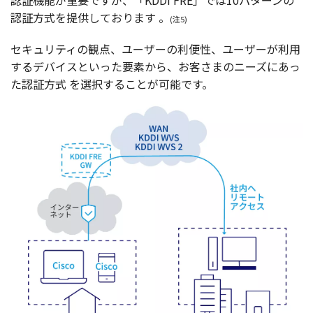
認証方式
を
提供
しております 。
(注5)
セキュリティ
の
観点
、
ユーザー
の
利便性
、
ユーザー
が
利用
する
デバイス
といった
要素
から、お客さまの
ニーズ
にあっ
た
認証方式
を
選択
することが
可能
です。