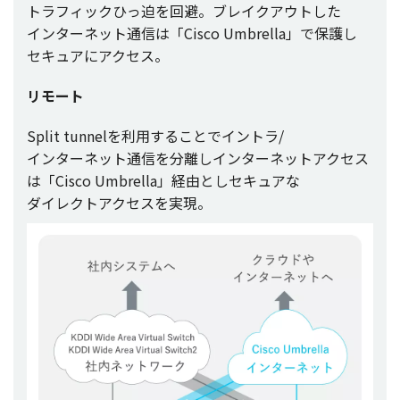
トラフィック
ひっ迫を
回避
。
ブレイクアウト
した
インターネット
通信
は「Cisco Umbrella」で
保護
し
セキュア
に
アクセス
。
リモート
Split tunnelを
利用
することで
イントラ
/
インターネット
通信
を
分離
し
インターネットアクセス
は「Cisco Umbrella」
経由
とし
セキュア
な
ダイレクトアクセス
を
実現
。