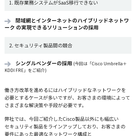
1. 既存業務システムがSaaS移行できない
閉域網とインターネットのハイブリッドネットワ
ーク の実現できるソリューションの採用
2. セキュリティ製品間の競合
シングルベンダーの採用
(今回は「Cisco Umbrella＋
KDDI FRE」をご紹介)
働き
方改革
を進めるには
ハイブリッド
な
ネットワーク
を
必要
とする
ケース
が多いですが、お客さまの
環境
によって
さまざまな
解決策
や
手段
が
必要
です。
弊社
では、
今回
ご
紹介
したCisco
製品以外
にも
幅広
い
セキュリティ
製品
を
ラインアップ
しており、お客さまの
要件
にあった
最適
な
ネットワーク
構成
と