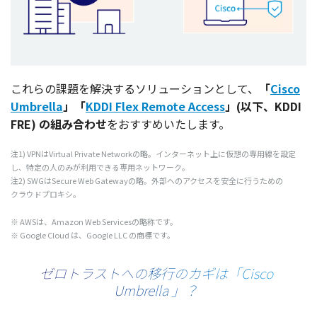
これらの
課題
を
解決
する
ソリューション
として、
「
Cisco
Umbrella
」「
KDDI Flex Remote Access
」(
以下
、KDDI
FRE) の組み合わせ
をおすすめいたします。
注1) VPNはVirtual Private Networkの略。
インターネット
上に
仮想
の
専用線
を
設定
し、
特定
の人のみが
利用
できる
専用
ネットワーク
。
注2) SWGはSecure Web Gatewayの略。
外部
への
アクセス
を
安全
に行うための
クラウドプロキシ
。
※ AWSは、Amazon Web Servicesの
略称
です。
※ Google Cloud は、Google LLC の
商標
です。
ゼロトラストへの移行のカギは「Cisco
Umbrella 」？