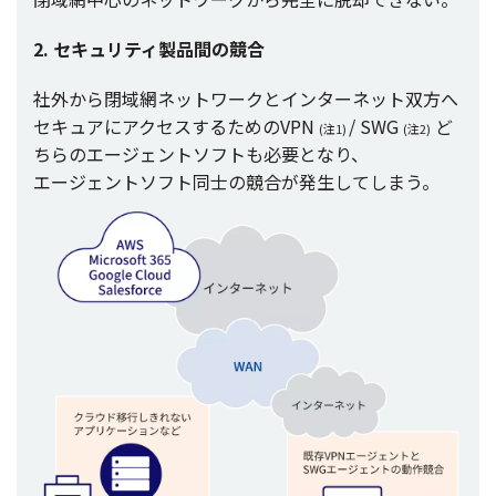
2.
セキュリティ
製品間
の
競合
社外
から
閉域網
ネットワーク
と
インターネット
双方
へ
セキュア
に
アクセス
するためのVPN
/ SWG
ど
(注1)
(注2)
ちらの
エージェントソフト
も
必要
となり、
エージェントソフト
同士
の
競合
が
発生
してしまう。