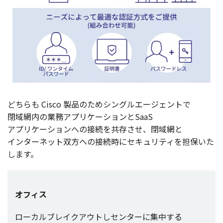
どちらも Cisco
製品
のため
シングルエージェント
で
閉域網内
の
業務
アプリケーション
とSaaS
アプリケーション
への
接続
を
共存
させ、
閉域網
と
インターネット
双方
への
接続時
に
セキュリティ
を
担保
いた
します。
オフィス
ローカルブレイクアウト
し
センター
に
集中
する