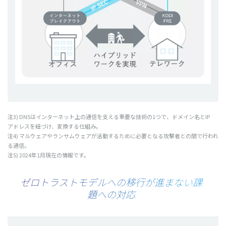
注3) DNSは
インターネット
上の
通信
を支える
重要
な
技術
の1つで、
ドメイン
名とIP
アドレス
を紐づけ、
変換
する
仕組
み。
注4)
マルウェア
や
ランサムウェア
が
活動
するために
必要
となる
攻撃者
との間で行われ
る
通信
。
注5) 2024年1月現在の情報です。
ゼロトラストモデルへの移行が進まない課
題への対応