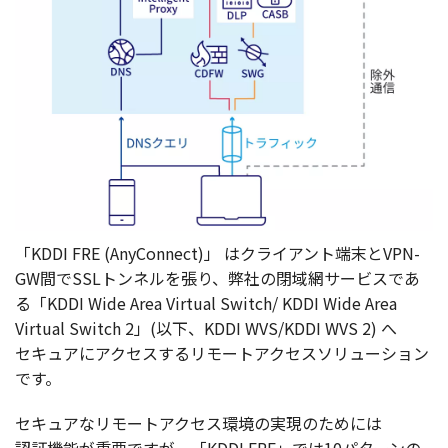
「KDDI FRE (AnyConnect)」 は
クライアント
端末
とVPN-
GW間でSSL
トンネル
を張り、
弊社
の
閉域網
サービス
であ
る「KDDI Wide Area Virtual Switch/ KDDI Wide Area
Virtual Switch 2」(
以下
、KDDI WVS/KDDI WVS 2) へ
セキュア
に
アクセス
する
リモートアクセスソリューション
です。
セキュア
な
リモートアクセス
環境
の
実現
のためには
認証機能
が
重要
ですが、「KDDI FRE」では10
パターン
の