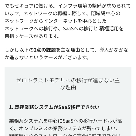
でも
セキュア
に働ける』
インフラ
環境
の
整備
が求められて
います。
ネットワーク
の
再編
に際して、
閉域網中心
の
ネットワーク
から
インターネット
を
中心
とした
ネットワーク
への
移行
や、SaaSへの
移行
と
積極活用
を
目指
す
ケース
があります。
しかし
以下
の
2点の
課題
を主な
理由
として、
導入
がなかな
か進まないという
ケース
がございます。
ゼロトラストモデルへの移行が進まない主
な理由
1.
既存業務
システム
がSaaS
移行
できない
業務系
システム
を
中心
にSaaSへの
移行
ハードル
が高
く、
オンプレミス
の
業務
システム
が残ってしまい、
閉域網中心
の
ネットワーク
から
完全
に
脱却
できない。