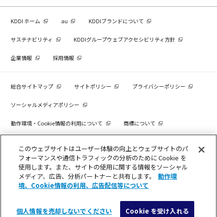
KDDI ホーム
au
KDDIブランドについて
サステナビリティ
KDDIグループウェブアクセシビリティ方針
企業情報
採用情報
総合サイトマップ
サイトポリシー
プライバシーポリシー
ソーシャルメディアポリシー
動作環境・Cookie情報の利用について
商標について
個人情報を売却しないでください
このウェブサイトはユーザー体験の向上とウェブサイトのパ
フォーマンスや通信トラフィックの分析のために Cookie を
使用します。また、サイトの使用に関する情報をソーシャル
メディア、広告、分析パートナーと共有します。
動作環
COPYRIGHT © KDDI CORPORATION, ALL RIGHTS RESERVED.
境、Cookie情報の利用、広告配信等について
個人情報を売却しないでください
Cookie を受け入れる
メニュー
検索