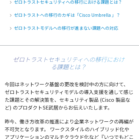
ゼロトラストセキュリティへの移行における課題とは？
ゼロトラストへの移行のカギは「Cisco Umbrella 」？
ゼロトラストモデルへの移行が進まない課題への対応
ゼロトラストセキュリティへの移行におけ
る課題とは？
今回
は
ネットワーク
基盤
の
更改
を
検討中
の方に向けて、
ゼロトラストセキュリティモデル
の
導入支援
を通して感じ
た
課題
とその
解決策
を、
セキュリティ
製品
(Cisco
製品
な
ど) の
プロダクト
SE
武居
からお伝えいたします。
昨今
、働き
方改革
の
推進
により
企業
ネットワーク
の
再編
が
不可欠
となります。
ワークスタイル
の
ハイブリッド
化や
アプリケーション
の
マルチクラウド
化など『いつでもどこ