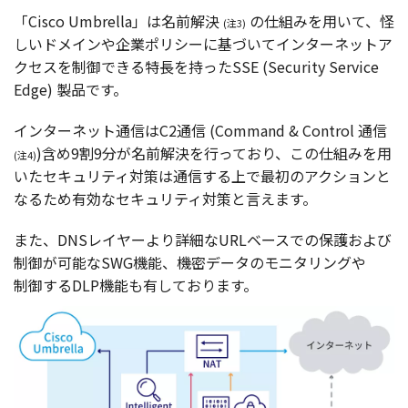
「Cisco Umbrella」は
名前解決
の
仕組
みを用いて、怪
(注3)
しい
ドメイン
や
企業
ポリシー
に基づいて
インターネット
ア
クセスを
制御
できる
特長
を持ったSSE (Security Service
Edge)
製品
です。
インターネット
通信はC2
通信
(Command & Control
通信
)含め9割9分が
名前解決
を行っており、この
仕組
みを用
(注4)
いた
セキュリティ
対策
は
通信
する上で
最初
の
アクション
と
なるため
有効
な
セキュリティ
対策
と言えます。
また、DNS
レイヤー
より
詳細
なURL
ベース
での
保護
および
制御
が
可能
なSWG
機能
、
機密
データ
の
モニタリング
や
制御
するDLP
機能
も有しております。