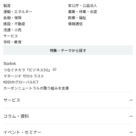
製造
官公庁・公益法人
運輸・エネルギー
農業・林業・水産
金融・保険
医療・福祉
建設・不動産
情報通信
流通・小売
サービス
学校・教育
特集・テーマから探す
Starlink
つなぐチカラ『ビジネス5G』
マネージド ゼロトラスト
KDDIのグローバルICT
カーボンニュートラルの取り組みを支援
サービス
コラム・資料
イベント・セミナー