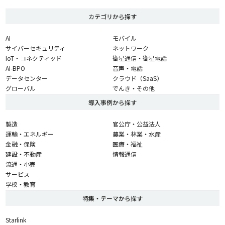
カテゴリから探す
AI
モバイル
サイバーセキュリティ
ネットワーク
IoT・コネクティッド
衛星通信・衛星電話
AI-BPO
音声・電話
データセンター
クラウド（SaaS）
グローバル
でんき・その他
導入事例から探す
製造
官公庁・公益法人
運輸・エネルギー
農業・林業・水産
金融・保険
医療・福祉
建設・不動産
情報通信
流通・小売
サービス
学校・教育
特集・テーマから探す
Starlink