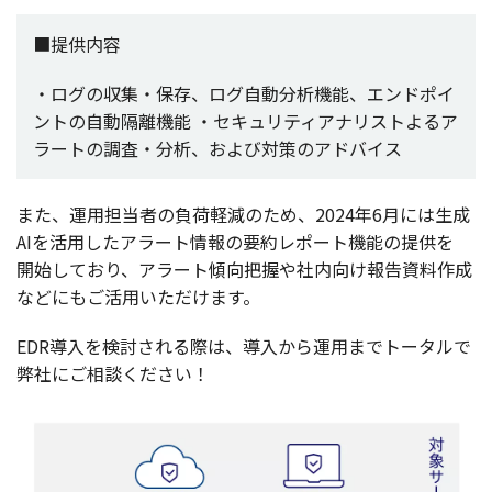
■提供内容
・ログの収集・保存、ログ自動分析機能、エンドポイ
ントの自動隔離機能
・セキュリティアナリストよるア
ラートの調査・分析、および対策のアドバイス
また、
運用担当者
の
負荷軽減
のため、2024年6月には
生成
AIを
活用
した
アラート
情報
の
要約
レポート
機能
の
提供
を
開始
しており、
アラート
傾向把握
や
社内向
け
報告資料作成
などにもご
活用
いただけます。
EDR
導入
を
検討
される際は、
導入
から
運用
まで
トータル
で
弊社
にご
相談
ください！