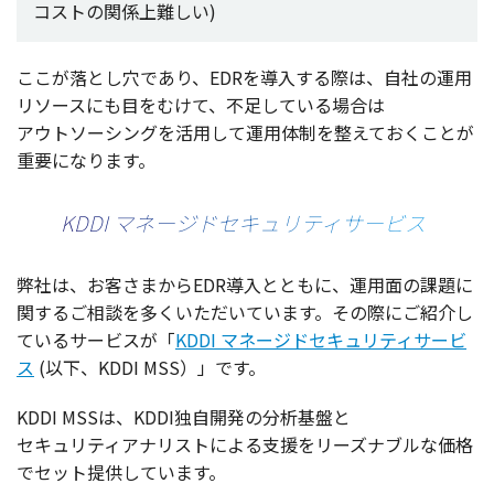
コスト
の
関係上難
しい)
ここが落とし穴であり、EDRを
導入
する際は、
自社
の
運用
リソース
にも目をむけて、
不足
している
場合
は
アウトソーシング
を
活用
して
運用体制
を整えておくことが
重要
になります。
KDDI マネージドセキュリティサービス
弊社
は、お客さまからEDR
導入
とともに、
運用面
の
課題
に
関するご
相談
を多くいただいています。その際にご
紹介
し
ている
サービス
が「
KDDI マネージドセキュリティサービ
ス
(
以下
、KDDI MSS）」です。
KDDI MSSは、KDDI
独自開発
の
分析基盤
と
セキュリティアナリスト
による
支援
を
リーズナブル
な
価格
で
セット
提供
しています。