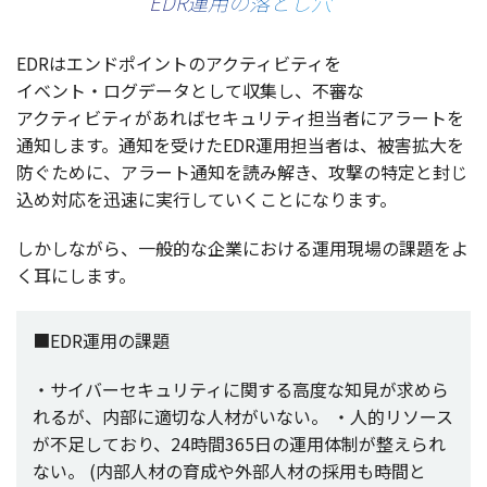
EDR運用の落とし穴
EDRは
エンドポイント
の
アクティビティ
を
イベント・ログデータ
として
収集
し、
不審
な
アクティビティ
があれば
セキュリティ
担当者
に
アラート
を
通知
します。
通知
を受けたEDR
運用担当者
は、
被害拡大
を
防ぐために、
アラート
通知
を読み解き、
攻撃
の
特定
と封じ
込め
対応
を
迅速
に
実行
していくことになります。
しかしながら、
一般的
な
企業
における
運用現場
の
課題
をよ
く耳にします。
■EDR
運用
の
課題
・サイバーセキュリティ
に関する
高度
な
知見
が求めら
れるが、
内部
に
適切
な
人材
がいない。
・
人的
リソース
が
不足
しており、24
時間
365日の
運用体制
が整えられ
ない。
(
内部人材
の
育成
や
外部人材
の
採用
も
時間
と