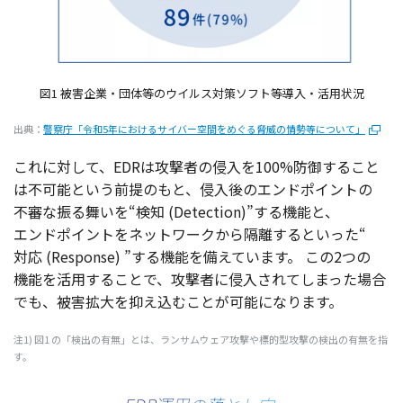
図1 被害企業・団体等のウイルス対策ソフト等導入・活用状況
出典：
警察庁「令和5年におけるサイバー空間をめぐる脅威の情勢等について」
これに対して、EDRは
攻撃者
の
侵入
を100%
防御
すること
は
不可能
という
前提
のもと、
侵入後
の
エンドポイント
の
不審
な振る舞いを“
検知
(Detection)”する
機能
と、
エンドポイント
を
ネットワーク
から
隔離
するといった“
対応
(Response) ”する
機能
を備えています。
この2つの
機能
を
活用
することで、
攻撃者
に
侵入
されてしまった
場合
でも、
被害拡大
を抑え込むことが
可能
になります。
注1) 図1 の「
検出
の
有無
」とは、
ランサムウェア
攻撃
や
標的型攻撃
の
検出
の
有無
を指
す。