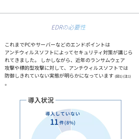
EDRの必要性
これまでPCや
サーバー
などの
エンドポイント
は
アンチウィルスソフト
によって
セキュリティ
対策
が講じら
れてきました。
しかしながら、
近年
の
ランサムウェア
攻撃
や
標的型攻撃
に対して、
アンチウィルスソフト
では
防御
しきれていない
実態
が明らかになっています
(図1) (注1)
。