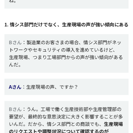
ね。
1. 情シス部門だけでなく、生産現場の声が強い傾向にある
Bさん
：
製造業
のお客さまの
場合
、情
シス
部門
が
ネッ
ト
ワー
クや
セキュリティ
の
導入
を進めているけど、
生産現場
、つまり
工場部門
からの声が強い
傾向
がある
んだ。
Aさん
：
生産現場
の声、ですか？
Bさん
：うん。
工場
で働く
生産技術部
や
生産管理部
の
要望
が、
最終的
な
意思決定
に大きく
影響
することが多
いんだ。だから、情
シス
部門
との
商談
でも、
生産現場
の
リクエスト
や
調整状況
について
確認
するのが