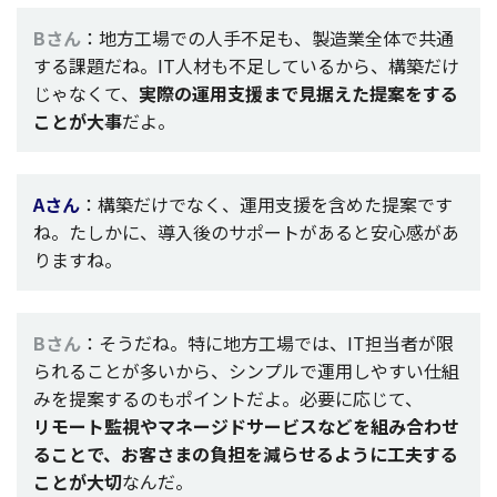
Bさん
：
地方工場
での
人手不足
も、
製造業全体
で
共通
する
課題
だね。IT
人材
も
不足
しているから、
構築
だけ
じゃなくて、
実際
の
運用支援
まで
見据
えた
提案
をする
ことが
大事
だよ。
Aさん
：
構築
だけでなく、
運用支援
を含めた
提案
です
ね。たしかに、
導入後
の
サポート
があると
安心感
があ
りますね。
Bさん
：そうだね。特に
地方工場
では、IT
担当者
が限
られることが多いから、
シンプル
で
運用
しやすい
仕組
みを
提案
するのも
ポイント
だよ。
必要
に応じて、
リモート
監視
や
マネージドサービス
などを組み合わせ
ることで、お客さまの
負担
を減らせるように
工夫
する
ことが
大切
なんだ。