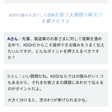
お客さま課題の解決力
KDDIの強みを活かした提案
を最大化する
Aさん
：
先輩
、
製造業
のお客さまに対して
提案
を進め
る中で、KDDIだからこそ
提供
できる強みをうまく伝え
たいんですが、どんな
ポイント
を押さえるべきです
か？
Bさん
：いい
質問
だね。KDDIならではの強みがいくつ
もあるから、それをお客さまの
課題
にあわせて伝える
のが
ポイント
だよ。
大きく分けると、次の4つが挙げられるかな。