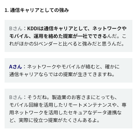
1.
通信
キャリア
としての強み
Bさん
：
KDDIは
通信
キャリア
として、
ネッ
ト
ワー
クや
モバイル
、
運用
を絡めた
提案
が
一社
でできる
んだ。こ
れがほかのSI
ベンダー
と比べると強みだと思うんだ。
Aさん
：
ネットワーク
や
モバイル
が絡むと、確かに
通信
キャリア
ならではの
提案
が生きてきますね。
Bさん
：そうだね。
製造業
のお客さまにとっても、
モバイル
回線を
活用
したリ
モー
トメンテナンスや、専
用
ネッ
ト
ワー
クを
活用
した
セキュア
な
データ
連携
な
ど、
実際
に
役立
つ
提案
がたくさんあるよ。