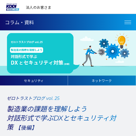
法人のお客さま
コラム・資料
セキュリティ
ネットワーク
ゼロトラストブログ vol. 25
製造業の課題を理解しよう
対話形式で学ぶDXとセキュリティ対
策
【後編】