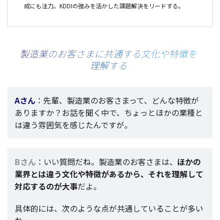
成にも注力。KDDIの強みを活かした課題解決をリードする。
製造業のお客さまに共通する
文化や
特徴を
理解する
Aさん
：
先輩
、
製造業
のお客さまって、どんな
特徴
が
ありますか？お話を聞く中で、ちょっとほかの
業種
と
は違う
雰囲気
を感じたんですが。
Bさん
：いい
質問
だね。
製造業
のお客さまは、
ほかの
業界
とは違う
文化
や
特徴
があるから、それを
理解
して
対応
するのが
大事
だよ。
具体的
には、次のような点が
共通
していることが多い