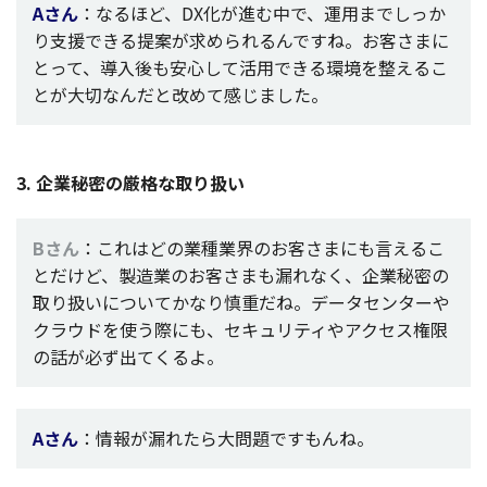
Aさん
：なるほど、DX化が進む中で、
運用
までしっか
り
支援
できる
提案
が求められるんですね。お客さまに
とって、
導入後
も
安心
して
活用
できる
環境
を整えるこ
とが
大切
なんだと改めて感じました。
3
.
企業秘密
の
厳格
な取り扱い
Bさん
：これはどの
業種業界
のお客さまにも言えるこ
とだけど、
製造業
のお客さまも漏れなく、
企業秘密
の
取り扱いについてかなり
慎重
だね。
データセンター
や
クラウド
を使う際にも、
セキュリティ
や
アクセス
権限
の話が必ず出てくるよ。
Aさん
：
情報
が漏れたら
大問題
ですもんね。