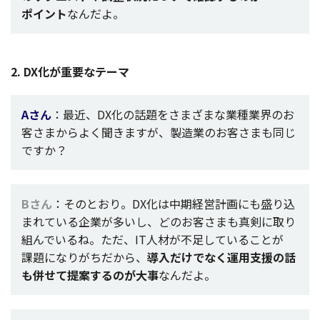
ポイント
なんだよ。
2. DX化が重要なテーマ
Aさん
：
最近
、DX化の
話題
をさまざまな
業種業界
のお
客さまからよく聞きますが、
製造業
のお客さまも同じ
ですか？
Bさん
：そのとおり。DX化は
中期経営計画
にも盛り込
まれている
企業
が多いし、どのお客さまも
真剣
に取り
組んでいるね。ただ、IT
人材
が
不足
していることが
課題
になりがちだから、
導入
だけでなく
運用支援
の話
も併せて
提案
するのが
大事
なんだよ。