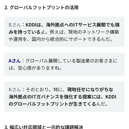
2.
グローバルフットプリント
の
活用
Bさん
：
KDDIは、
海外拠点
へのIT
サービス
展開
でも強
みを持っている
よ。例えば、
現地
の
ネッ
ト
ワー
ク構築
や
運用
を、
国内
から
統合的
に
サポート
できるんだ。
Aさん
：
グローバル
展開
している
製造業
のお客さまに
は、
安心感
がありますね。
Bさん
：そのとおり。特に、
現地任
せになりがちな
海外拠点
のITガバナンスを
強化
する
提案
には、KDDI
の
グロー
バル
フッ
トプリントが生きてくる
んだ。
3.
幅広
い
対応領域
と
一元的
な
課題解決