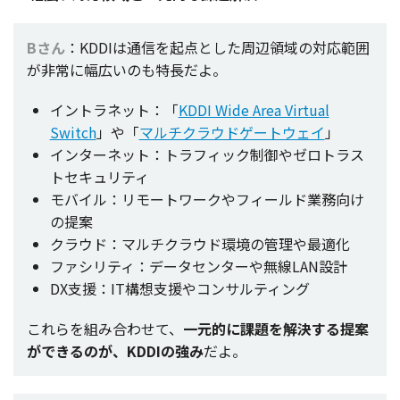
Bさん
：KDDIは
通信
を
起点
とした
周辺領域
の
対応範囲
が
非常
に
幅広
いのも
特長
だよ。
イントラネット：「
KDDI Wide Area Virtual
Switch
」や「
マルチクラウドゲートウェイ
」
インターネット：トラフィック制御やゼロトラス
トセキュリティ
モバイル：リモートワークやフィールド業務向け
の提案
クラウド：マルチクラウド環境の管理や最適化
ファシリティ：データセンターや無線LAN設計
DX支援：IT構想支援やコンサルティング
これらを組み合わせて、
一元的
に
課題
を
解決
する
提案
ができるのが、KDDIの強み
だよ。