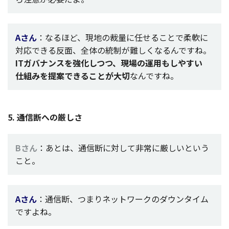
Aさん
：なるほど、
現地
の
裁量
に任せることで
柔軟
に
対応
できる
反面
、
全体
の
統制
が難しくなるんですね。
IT
ガバナンス
を
強化
しつつ、
現場
の
運用
もしやすい
仕組
みを
提案
できることが
大切
なんですね。
5.
通信断
への厳しさ
Bさん
：あとは、
通信断
に対して
非常
に厳しいという
こと。
Aさん
：
通信断
、つまり
ネッ
ト
ワー
クの
ダウンタイム
ですよね。