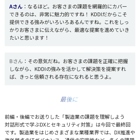
Aさん
：なるほど。お客さまの
課題
を
網羅的
に
カバー
できるのは、
非常
に
魅力的
ですね！
KDDIだからこそ
提供
できる強みがいろいろあるんですね。これをしっ
かりお客さまに伝えながら、
最適
な
提案
を進めていき
たいと思います！
Bさん
：その
意気
だね。お客さまの
課題
を
正確
に
把握
しながら、KDDIの強みを活かして
解決策
を
提案
すれ
ば、きっと
信頼
される
存在
になれると思うよ。
最後に
前編
・
後編
でお送りした「
製造業
の
課題
を
理解
しよう
対話形式
で学ぶDXと
セキュリティ
対策
」は
今回
で
最終回
です。
製造業
をはじめさまざまな
業種業界
では、DX
推進
や