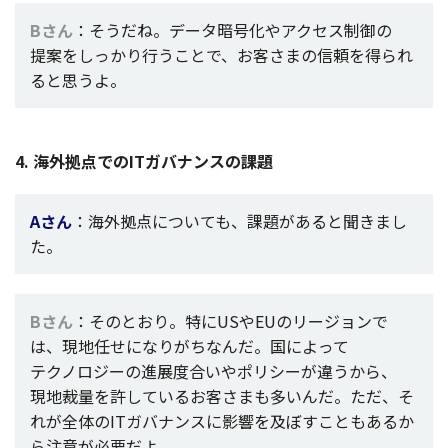
Bさん
：そうだね。
データ
暗号化
や
アクセス
制御
の
提案
をしっかり行うことで、お客さまの
信頼
を得られ
ると思うよ。
4
.
海外拠点
でのIT
ガバナンス
の
課題
Aさん
：
海外拠点
についても、
課題
があると聞きまし
た。
Bさん
：そのとおり。特にUSやEUの
リージョン
で
は、
現地任
せになりがちなんだ。国によって
テクノロジー
の
進展度合
いや
ポリシー
が違うから、
現地裁量
を許しているお客さまも多いんだ。ただ、そ
れが
全体
のIT
ガバナンス
に
影響
を及ぼすこともあるか
ら
注意
が
必要
だよ。