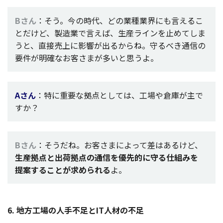
Bさん
：そう。今の
時代
、どの
業種業界
にも言えるこ
とだけど、
製造業
で言えば、
生産
ライン
を止めてしま
うと、
直接売上
に
影響
が出るからね。守るべき
通信
の
要件
が
明確
なお客さまが多いと思うよ。
Aさん
：特に
重要
な
拠点
としては、
工場
や
倉庫
が主で
すか？
Bさん
：そうだね。お客さまによって差はあるけど、
生産拠点
と
出荷拠点
の
通信
を
優先的
に守る
仕組
みを
提案
することが求められる
よ。
6.
地方工場
の
人手不足
とIT
人材
の
不足