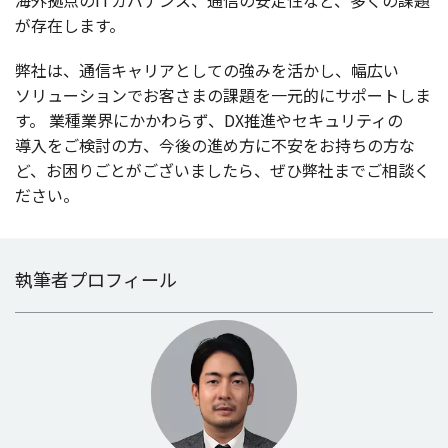
海外拠点
のIT
ガバナンス
、
通信
の
安定性
など、多くの
課題
が
存在
します。
弊社
は、
通信
キャリア
としての強みを活かし、
幅広
い
ソリューション
でお客さまの
課題
を
一元的
に
サポート
しま
す。
業種業界
にかかわらず、DX
推進
や
セキュリティ
の
導入
をご
検討
の方、
今後
の進め方に
不安
をお持ちの方な
ど、お困りごとがございましたら、ぜひ
弊社
までご
相談
く
ださい。
執筆者プロフィール