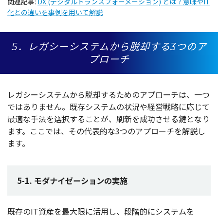
関連記事:
DX (デジタルトランスフォーメーション) とは？意味やIT
化との違いを事例を用いて解説
5．レガシーシステムから脱却する3つのア
プローチ
レガシーシステム
から
脱却
するための
アプローチ
は、一つ
ではありません。
既存
システム
の
状況
や
経営戦略
に応じて
最適
な
手法
を
選択
することが、
刷新
を
成功
させる鍵となり
ます。ここでは、その
代表的
な3つの
アプローチ
を
解説
し
ます。
5-1. モダナイゼーションの実施
既存
のIT
資産
を
最大限
に
活用
し、
段階的
に
システム
を