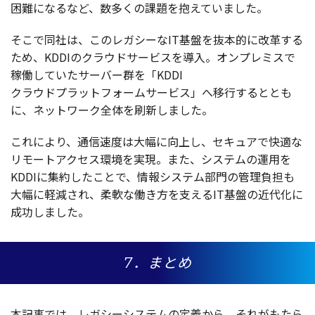
困難
になるなど、
数多
くの
課題
を抱えていました。
そこで
同社
は、この
レガシー
なIT
基盤
を
抜本的
に
改革
する
ため、KDDIの
クラウドサービス
を
導入
。
オンプレミス
で
稼働
していた
サーバー
群を「KDDI
クラウドプラットフォームサービス
」へ
移行
するととも
に、
ネットワーク
全体
を
刷新
しました。
これにより、
通信速度
は
大幅
に
向上
し、
セキュア
で
快適
な
リモートアクセス
環境
を
実現
。また、
システム
の
運用
を
KDDIに
集約
したことで、
情報
システム
部門
の
管理負担
も
大幅
に
軽減
され、
柔軟
な働き方を支えるIT
基盤
の
近代化
に
成功
しました。
7．まとめ
本記事
では、
レガシーシステム
の
定義
から、それがもたら