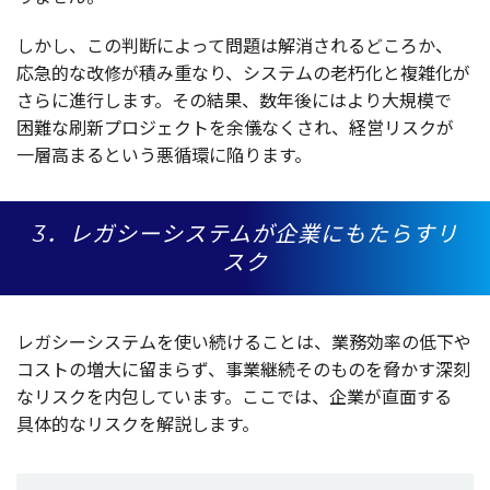
しかし、この
判断
によって
問題
は
解消
されるどころか、
応急的
な
改修
が積み重なり、
システム
の
老朽化
と
複雑化
が
さらに
進行
します。その
結果
、
数年後
にはより
大規模
で
困難
な
刷新
プロジェクト
を
余儀
なくされ、
経営
リスク
が
一層高
まるという
悪循環
に陥ります。
3．レガシーシステムが企業にもたらすリ
スク
レガシーシステム
を使い続けることは、
業務効率
の
低下
や
コスト
の
増大
に留まらず、
事業継続
そのものを脅かす
深刻
な
リスク
を
内包
しています。ここでは、
企業
が
直面
する
具体的
な
リスク
を
解説
します。