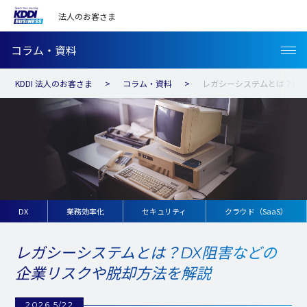
法人のお客さま
コラム・資料
KDDI 法人のお客さま
コラム・資料
レガシーシステムとは？DX
DX
業務効率化
セキュリティ
クラウド（SaaS）
レガシーシステムとは？DX阻害などの
企業リスクや脱却方法を解説
2026 5/22