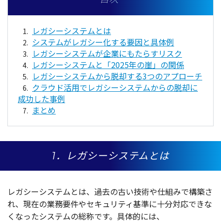
レガシーシステムとは
システムがレガシー化する要因と具体例
レガシーシステムが企業にもたらすリスク
レガシーシステムと「2025年の崖」の関係
レガシーシステムから脱却する3つのアプローチ
クラウド活用でレガシーシステムからの脱却に
成功した事例
まとめ
1．レガシーシステムとは
レガシーシステム
とは、
過去
の古い
技術
や
仕組
みで
構築
さ
れ、
現在
の
業務要件
や
セキュリティ
基準
に
十分対応
できな
くなった
システム
の
総称
です。
具体的
には、