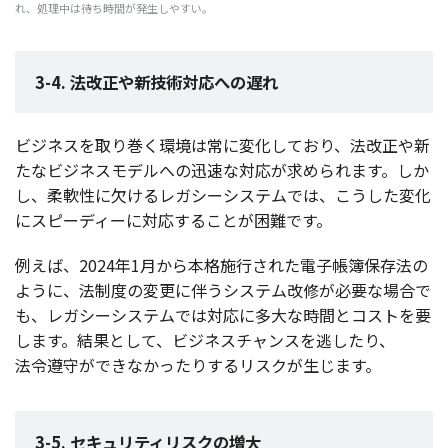
れ、
処理中
は待ち
時間
が
発生
しやすい。
3-4. 法改正や新技術対応への遅れ
ビジネス
を取り巻く
環境
は常に
変化
しており、
法改正
や新
たな
ビジネスモデル
への
迅速
な
対応
が求められます。しか
し、
柔軟性
に欠ける
レガシーシステム
では、こうした
変化
に
スピーディー
に
対応
することが
困難
です。
例えば、2024年1月から
本格施行
された
電子帳簿保存法
の
ように、
法制度
の
変更
に伴う
システム
改修
が
必要
な
場合
で
も、
レガシーシステム
では
対応
に
多大
な
時間
と
コスト
を要
します。
結果
として、
ビジネスチャンス
を逃したり、
法令遵守
ができなかったりする
リスク
が生じます。
3-5. セキュリティリスクの増大