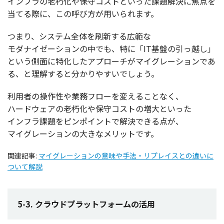
インフラ
の
老朽化
や
保守
コスト
といった
課題解決
に
焦点
を
当てる際に、この呼び方が用いられます。
つまり、
システム
全体
を
刷新
する
広範
な
モダナイゼーション
の中でも、特に「IT
基盤
の引っ越し」
という
側面
に
特化
した
アプローチ
が
マイグレーション
であ
る、と
理解
すると分かりやすいでしょう。
利用者
の
操作性
や
業務
フロー
を変えることなく、
ハードウェア
の
老朽化
や
保守
コスト
の
増大
といった
インフラ
課題
を
ピンポイント
で
解決
できる点が、
マイグレーション
の大きな
メリット
です。
関連記事:
マイグレーションの意味や手法・リプレイスとの違いに
ついて解説
5-3. クラウドプラットフォームの活用