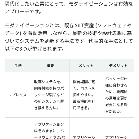
現代化
したい
企業
にとって、
モダナイゼーション
は
有効
な
アプローチ
です。
モダナイゼーション
とは、
既存
のIT
資産
(
ソフトウェア
や
データ
) を
有効活用
しながら、
最新
の
技術
や
設計思想
に基
づいて
システム
を
刷新
する
手法
です。
代表的
な
手法
として
以下
の3つが挙げられます。
手法
概要
メリット
デメリット
パッケージ仕
既存システムを、
開発期間が短
様に合わせる
同等機能を持つパ
く、コストを
ため、業務側
リプレイス
ッケージ製品など
抑えやすい。
の運用変更が
の新システムへ置
最新機能を利
必要になる場
き換える方法。
用できる。
合がある。
アプリケーション
はそのままに、ハ
ードウェアやOSな
アプリケーシ
アプリケーシ