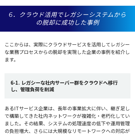
6．クラウド活用でレガシーシステムから
の脱却に成功した事例
ここからは、
実際
に
クラウドサービス
を
活用
して
レガシー
な
業務
プロセス
からの
脱却
を
実現
した
企業
の
事例
を
紹介
し
ます。
6-1. レガシーな社内サーバー群をクラウドへ移行
し、管理負荷を削減
あるIT
サービス
企業
は、
長年
の
事業拡大
に伴い、継ぎ足し
で
構築
してきた
社内
ネットワーク
が
複雑化
・
老朽化
してい
ました。その
結果
、
システム
の
処理速度
の
低下
や
運用管理
の
負担増大
、さらには
大規模
な
リモートワーク
への
対応
が