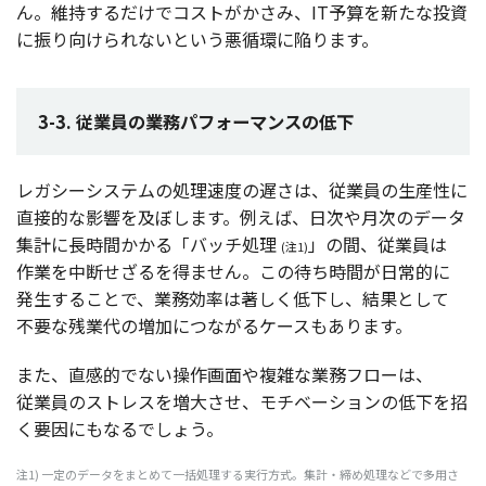
ん。
維持
するだけで
コスト
がかさみ、IT
予算
を新たな
投資
に振り向けられないという
悪循環
に陥ります。
3-3. 従業員の業務パフォーマンスの低下
レガシーシステム
の
処理速度
の遅さは、
従業員
の
生産性
に
直接的
な
影響
を及ぼします。例えば、
日次
や
月次
の
データ
集計
に
長時間
かかる「
バッチ
処理
」の間、
従業員
は
(注1)
作業
を
中断
せざるを得ません。この待ち
時間
が
日常的
に
発生
することで、
業務効率
は著しく
低下
し、
結果
として
不要
な
残業代
の
増加
につながる
ケース
もあります。
また、
直感的
でない
操作画面
や
複雑
な
業務
フロー
は、
従業員
の
ストレス
を
増大
させ、
モチベーション
の
低下
を招
く
要因
にもなるでしょう。
注1)
一定
の
データ
をまとめて
一括処理
する
実行方式
。
集計
・締め
処理
などで
多用
さ