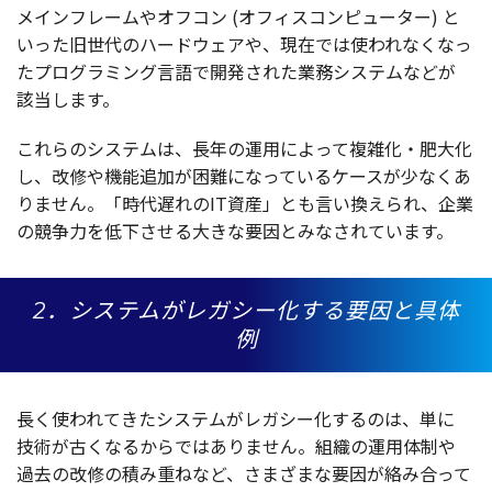
メインフレーム
や
オフコン
(
オフィスコンピューター
) と
いった
旧世代
の
ハードウェア
や、
現在
では使われなくなっ
た
プログラミング
言語
で
開発
された
業務
システム
などが
該当
します。
これらの
システム
は、
長年
の
運用
によって
複雑化
・
肥大化
し、
改修
や
機能追加
が
困難
になっている
ケース
が少なくあ
りません。「
時代遅
れのIT
資産
」とも言い換えられ、
企業
の
競争力
を
低下
させる大きな
要因
とみなされています。
2．システムがレガシー化する要因と具体
例
長く使われてきた
システム
が
レガシー
化するのは、単に
技術
が古くなるからではありません。
組織
の
運用体制
や
過去
の
改修
の積み重ねなど、さまざまな
要因
が絡み合って