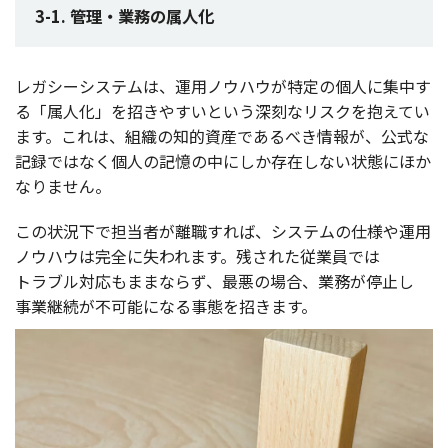
3-1. 管理・業務の属人化
レガシーシステム
は、
運用
ノウハウ
が
特定
の
個人
に
集中
す
る「
属人化
」を招きやすいという
深刻
な
リスク
を抱えてい
ます。これは、
組織
の
知的資産
であるべき
情報
が、
公式
な
記録
ではなく
個人
の
記憶
の中にしか
存在
しない
状態
にほか
なりません。
この
状況下
で
担当者
が
離職
すれば、
システム
の
仕様
や
運用
ノウハウ
は
完全
に失われます。残された
従業員
では
トラブル
対応
もままならず、
最悪
の
場合
、
業務
が
停止
し
事業継続
が
不可能
になる
事態
を招きます。