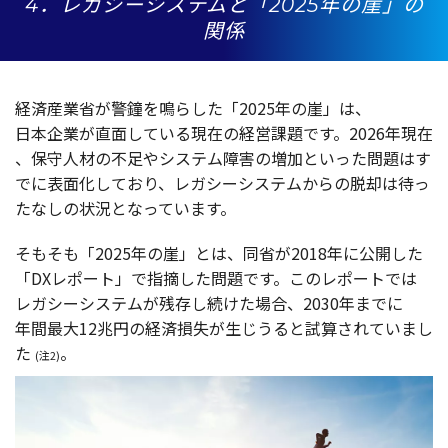
4．レガシーシステムと「2025年の崖」の
関係
経済産業省
が
警鐘
を鳴らした「2025年の崖」は、
日本企業
が
直面
している
現在
の
経営課題
です。2026
年現在
、
保守人材
の
不足
や
システム
障害
の
増加
といった
問題
はす
でに
表面化
しており、
レガシーシステム
からの
脱却
は待っ
たなしの
状況
となっています。
そもそも「2025年の崖」とは、
同省
が2018年に
公開
した
「DX
レポート
」で
指摘
した
問題
です。この
レポート
では
レガシーシステム
が
残存
し続けた
場合
、2030年までに
年間最大
12
兆円
の
経済損失
が生じうると
試算
されていまし
た
。
(注2)