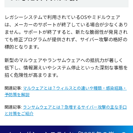
レガシーシステム
で
利用
されているOSや
ミドルウェア
は、
メーカー
の
サポート
が
終了
している
場合
が少なくあり
ません。
サポート
が
終了
すると、新たな
脆弱性
が
発見
され
ても
修正
プログラム
が
提供
されず、
サイバー
攻撃
の
格好
の
標的
となります。
新型
の
マルウェア
や
ランサムウェア
への
抵抗力
が著しく
低下
し、
情報漏
えいや
システム
停止
といった
深刻
な
事態
を
招く
危険性
が高まります。
関連記事:
マルウェアとは？ウィルスとの違いや種類・感染経路・
予防策を解説
関連記事:
ランサムウェアとは？急増するサイバー攻撃の主な手口
と対策をご紹介