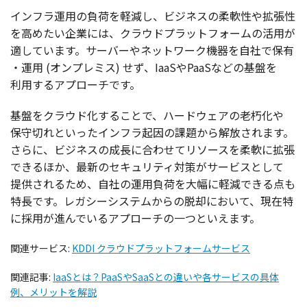
インフラ
運用
の
負荷
を
軽減
し、
ビジネス
の
柔軟性
や
拡張性
を高めたい
企業
には、
クラウドプラットフォーム
の
活用
が
適しています。
サーバー
や
ネットワーク
機器
を
自社
で
保有
・
運用
(
オンプレミス
) せず、IaaSやPaaSなどの
基盤
を
利用
する
アプローチ
です。
基盤
を
クラウド
化することで、
ハードウェア
の
老朽化
や
保守切
れといった
インフラ
起因
の
課題
から
解放
されます。
さらに、
ビジネス
の
成長
に合わせて
リソース
を
柔軟
に
拡張
できるほか、
最新
の
セキュリティ
対策
が
サービス
として
提供
されるため、
自社
の
運用負荷
を
大幅
に
軽減
できる点も
特長
です。
レガシーシステム
からの
脱却
において、
現在特
に
採用
が進んでいる
アプローチ
の一つといえます。
関連サービス:
KDDI クラウドプラットフォームサービス
関連記事:
IaaSとは？PaaSやSaaSとの違いや各サービスの具体
例、メリットを解説