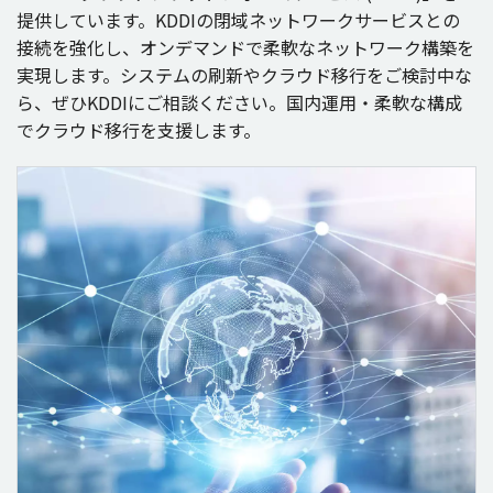
提供
しています。KDDIの
閉域
ネットワークサービス
との
接続
を
強化
し、
オンデマンド
で
柔軟
な
ネットワーク
構築
を
実現
します。
システム
の
刷新
や
クラウド
移行
をご
検討中
な
ら、ぜひKDDIにご
相談
ください。
国内運用
・
柔軟
な
構成
で
クラウド
移行
を
支援
します。