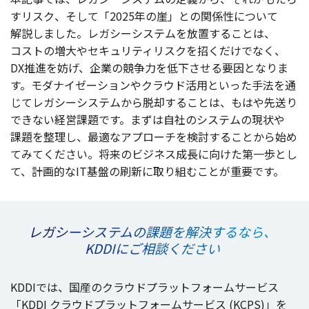
す
リスク
、そして「2025年の崖」との
関係性
について
解説
しました。
レガシーシステム
を
放置
することは、
コスト
の
増大
や
セキュリティリスク
を招くだけでなく、
DX
推進
を妨げ、
企業
の
競争力
を
低下
させる
要因
となりま
す。
モダナイゼーション
や
クラウド
活用
といった
手法
を通
じて
レガシーシステム
から
脱却
することは、もはや
先送
り
できない
経営課題
です。まずは
自社
の
システム
の
現状
や
課題
を
整理
し、
最適
な
アプローチ
を
検討
することから始め
てみてください。
将来
の
ビジネス
成長
に向けた
第一歩
とし
て、
計画的
なIT
基盤
の
刷新
に取り組むことが
重要
です。
レガシーシステムの課題を解決するなら、
KDDIにご相談ください
KDDIでは、
国産
の
クラウドプラットフォームサービス
「KDDI
クラウドプラットフォームサービス
(KCPS)」を