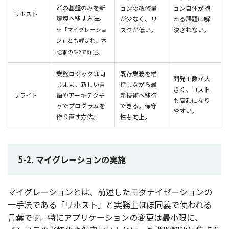
どの基盤のみを新
ョンの改修量
ョン自体が抱
リホスト
環境へ移す方法。
が少なく、リ
える課題は解
※「マイグレーショ
スクが低い。
決されない。
ン」とも呼ばれ、本
記事の5-2で詳述。
業務ロジックは同
既存業務を維
開発工数が大
じまま、新しい言
持しながら最
きく、コスト
リライト
語やアーキテクチ
新技術へ移行
も高額になり
ャでプログラムを
できる。保守
やすい。
作り直す方法。
性も向上。
5-2. マイグレーションの実施
マイグレーション
とは、
前述
した
モダナイゼーション
の
一手法
である「
リホスト
」と
実務上
ほぼ
同義
で使われる
言葉
です。特に
アプリケーション
の
変更
は
最小限
に、