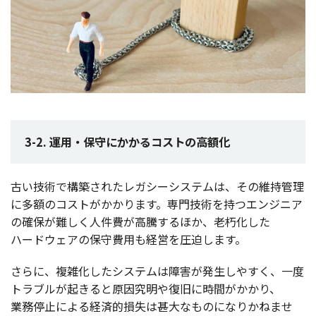
3-2. 運用・保守にかかるコストの高額化
古い
技術
で
構築
された
レガシーシステム
は、その
維持管理
に
多額
の
コスト
がかかります。
専門技術
を持つ
エンジニア
の
確保
が難しく
人件費
が
高騰
するほか、
老朽化
した
ハードウェア
の
保守費用
も
経営
を
圧迫
します。
さらに、
複雑化
した
システム
は
障害
が
発生
しやすく、
一度
トラブル
が起きると
原因究明
や
復旧
に
時間
がかかり、
業務停止
による
経済的損失
は
甚大
なものになりかねませ