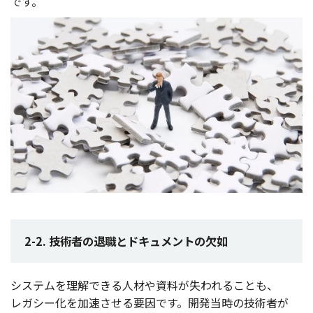
です。
2-2. 技術者の退職とドキュメントの欠如
システム
を
理解
できる
人材
や
資料
が失われることも、
レガシー
化を
加速
させる
要因
です。
開発当時
の
技術者
が