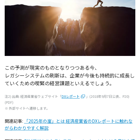
この
予測
が
現実
のものとなりつつある今、
レガシーシステム
の
刷新
は、
企業
が
今後
も
持続的
に
成長
し
ていくための
喫緊
の
経営課題
といえるでしょう。
注2)
出典
:
経済産業省
ウェブサイト
「
DXレポート
」(2018年9月7
日公表
、P20)
(PDF)
※ 外部サイトへ遷移します。
関連記事:
「2025年の崖」とは 経済産業省のDXレポートに触れな
がらわかりやすく解説