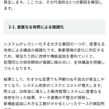
発生
します。ここでは、その
代表的
な3つの
要因
を
解説
し
ます。
2-1. 度重なる改修による複雑化
システム
が
レガシー
化する大きな
要因
の一つが、
度重
なる
改修
による
構造
の
複雑化
です。
事業環境
の
変化
に
対応
する
ため、
場当
たり的に
改修
や
機能追加
を重ねていくと、
処理同士
の
依存関係
が
複雑
に絡み合い、
全体構造
を
把握
し
づらくなります。
結果
として、わずかな
変更
でも
予期
せぬ
不具合
が
発生
しや
すくなり、
システム
改修
の
リスク
と
コスト
が
増大
します。
例えば、20
年前
に
導入
した
販売管理
システム
に
度重
なる
改修
を行った
結果
、
データ
連携
の
不整合
が
頻発
し、
新機能追加
に大きな
工数
がかかるといった
ケース
が
典型例