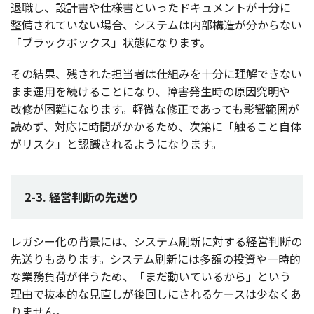
退職
し、
設計書
や
仕様書
といった
ドキュメント
が
十分
に
整備
されていない
場合
、
システム
は
内部構造
が分からない
「
ブラックボックス
」
状態
になります。
その
結果
、残された
担当者
は
仕組
みを
十分
に
理解
できない
まま
運用
を続けることになり、
障害発生時
の
原因究明
や
改修
が
困難
になります。
軽微
な
修正
であっても
影響範囲
が
読めず、
対応
に
時間
がかかるため、
次第
に「触ること
自体
が
リスク
」と
認識
されるようになります。
2-3. 経営判断の先送り
レガシー
化の
背景
には、
システム
刷新
に対する
経営判断
の
先送
りもあります。
システム
刷新
には
多額
の
投資
や
一時的
な
業務負荷
が伴うため、「まだ動いているから」という
理由
で
抜本的
な
見直
しが
後回
しにされる
ケース
は少なくあ
りません。