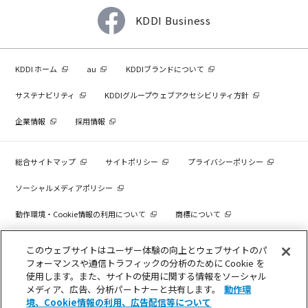
KDDI Business
KDDI ホーム
au
KDDIブランドについて
サステナビリティ
KDDIグループウェブアクセシビリティ方針
企業情報
採用情報
総合サイトマップ
サイトポリシー
プライバシーポリシー
ソーシャルメディアポリシー
動作環境・Cookie情報の利用について
商標について
個人情報を売却しないでください
このウェブサイトはユーザー体験の向上とウェブサイトのパ
フォーマンスや通信トラフィックの分析のために Cookie を
使用します。また、サイトの使用に関する情報をソーシャル
メディア、広告、分析パートナーと共有します。
動作環
COPYRIGHT © KDDI CORPORATION, ALL RIGHTS RESERVED.
境、Cookie情報の利用、広告配信等について