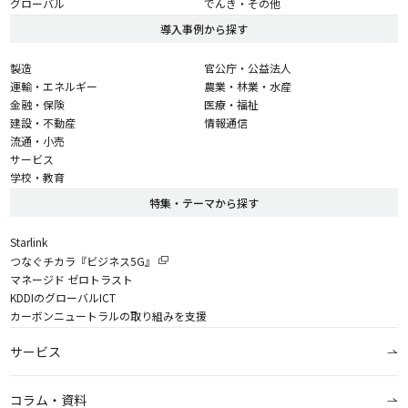
グローバル
でんき・その他
導入事例から探す
製造
官公庁・公益法人
運輸・エネルギー
農業・林業・水産
金融・保険
医療・福祉
建設・不動産
情報通信
流通・小売
サービス
学校・教育
特集・テーマから探す
Starlink
つなぐチカラ『ビジネス5G』
マネージド ゼロトラスト
KDDIのグローバルICT
カーボンニュートラルの取り組みを支援
サービス
コラム・資料