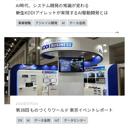
AI時代、システム開発の常識が変わる
――新生KDDIアイレットが実現するAI駆動開発とは
事業戦略
アジャイル開発
AI
データ活用
2026/07/24
第38回 ものづくりワールド 東京イベントレポート
DX
AI
データ活用
IoT
データセンター