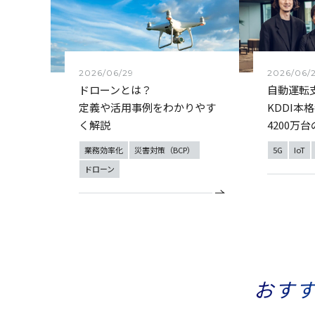
2026/06/29
2026/06/
ドローンとは？
自動運転
定義や活用事例をわかりやす
KDDI本格
く解説
4200万
業務効率化
災害対策（BCP）
5G
IoT
ドローン
おす