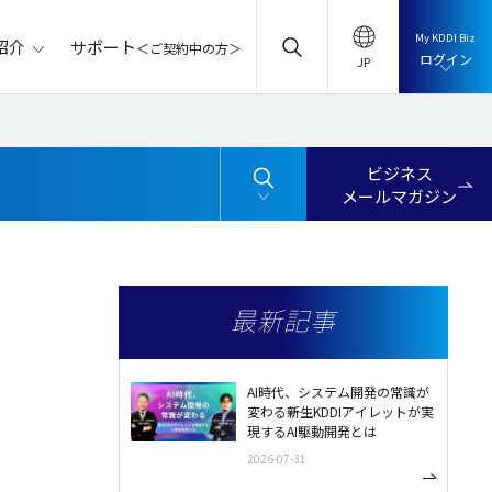
My KDDI Biz
サポート
紹介
＜ご契約中の方＞
ログイン
ビジネス
メールマガジン
最新記事
AI時代、システム開発の常識が
変わる――新生KDDIアイレットが実
現するAI駆動開発とは
2026-07-31