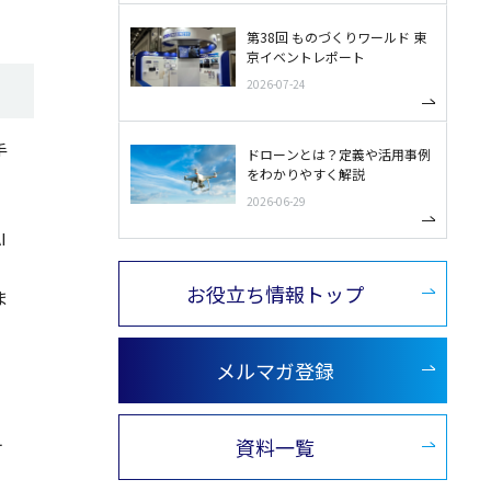
第38回 ものづくりワールド 東
京イベントレポート
2026-07-24
手
ドローンとは？定義や活用事例
をわかりやすく解説
2026-06-29
I
お役立ち情報トップ
ま
メルマガ登録
。
資料一覧
テ