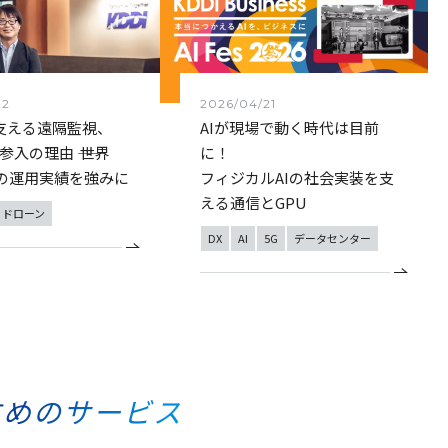
22
2026/04/21
支える遠隔監視、
AIが現場で動く時代は目前
参入の理由 ―― 世界
に！
台の運用実績を強みに
フィジカルAIの社会実装を支
える通信とGPU
ドローン
DX
AI
5G
データセンター
すめのサービス