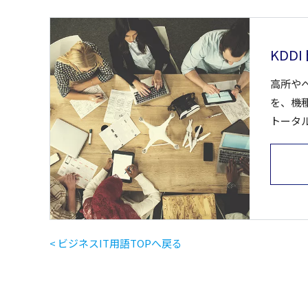
KDD
高所や
を、機
トータ
< ビジネスIT用語TOPへ戻る