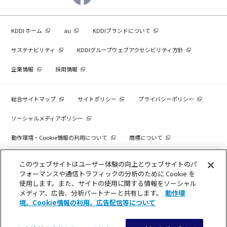
KDDI ホーム
au
KDDIブランドについて
サステナビリティ
KDDIグループウェブアクセシビリティ方針
企業情報
採用情報
総合サイトマップ
サイトポリシー
プライバシーポリシー
ソーシャルメディアポリシー
動作環境・Cookie情報の利用について
商標について
個人情報を売却しないでください
このウェブサイトはユーザー体験の向上とウェブサイトのパ
フォーマンスや通信トラフィックの分析のために Cookie を
使用します。また、サイトの使用に関する情報をソーシャル
メディア、広告、分析パートナーと共有します。
動作環
COPYRIGHT © KDDI CORPORATION, ALL RIGHTS RESERVED.
境、Cookie情報の利用、広告配信等について