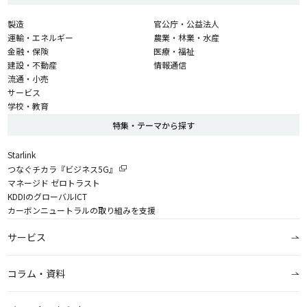
製造
官公庁・公益法人
運輸・エネルギー
農業・林業・水産
金融・保険
医療・福祉
建設・不動産
情報通信
流通・小売
サービス
学校・教育
特集・テーマから探す
Starlink
つなぐチカラ『ビジネス5G』
マネージド ゼロトラスト
KDDIのグローバルICT
カーボンニュートラルの取り組みを支援
サービス
コラム・資料