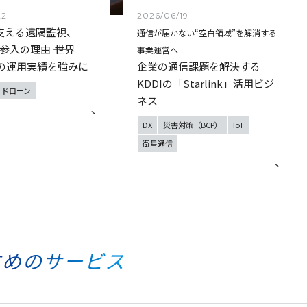
22
2026/06/19
支える遠隔監視、
通信が届かない“空白領域”を解消する
参入の理由 ―― 世界
事業運営へ
台の運用実績を強みに
企業の通信課題を解決する
KDDIの「Starlink」活用ビジ
ドローン
ネス
DX
災害対策（BCP）
IoT
衛星通信
すめのサービス