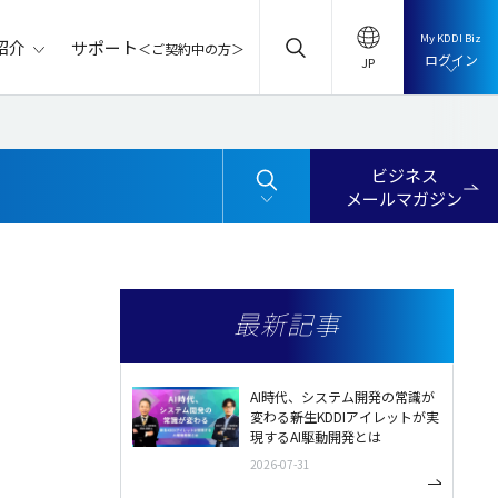
My KDDI Biz
サポート
紹介
＜ご契約中の方＞
ログイン
ビジネス
メールマガジン
最新記事
AI時代、システム開発の常識が
変わる――新生KDDIアイレットが実
現するAI駆動開発とは
2026-07-31