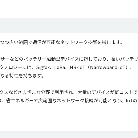
力消費を抑えつつ広い範囲で通信が可能なネットワーク技術を指します。
デバイスやセンサーなどのバッテリー駆動型デバイスに適しており、長いバッテ
には、Sigfox、LoRa、NB-IoT（Narrowband IoT）、
ぞれ異なる特性を持ちます。
ィクスなどさまざまな分野で利用され、大量のデバイスが低コストで
より、省エネルギーで広範囲なネットワーク接続が可能となり、IoTの