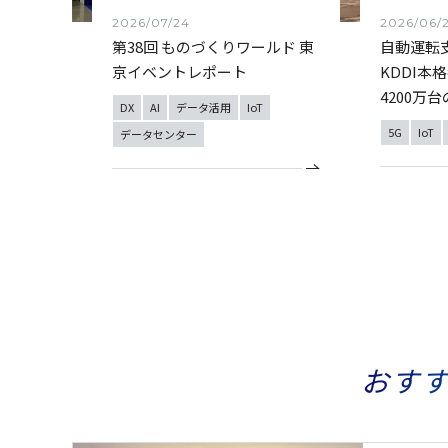
2026/07/24
2026/06/
第38回 ものづくりワールド 東
自動運転
京イベントレポート
KDDI本格
4200万
DX
AI
データ活用
IoT
5G
IoT
データセンター
おす