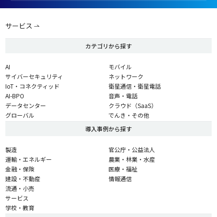
サービス
カテゴリから探す
AI
モバイル
サイバーセキュリティ
ネットワーク
IoT・コネクティッド
衛星通信・衛星電話
AI-BPO
音声・電話
データセンター
クラウド（SaaS）
グローバル
でんき・その他
導入事例から探す
製造
官公庁・公益法人
運輸・エネルギー
農業・林業・水産
金融・保険
医療・福祉
建設・不動産
情報通信
流通・小売
サービス
学校・教育