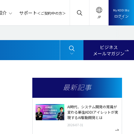
My KDDI Biz
サポート
紹介
＜ご契約中の方＞
ログイン
ビジネス
メールマガジン
最新記事
AI時代、システム開発の常識が
変わる――新生KDDIアイレットが実
現するAI駆動開発とは
2026-07-31