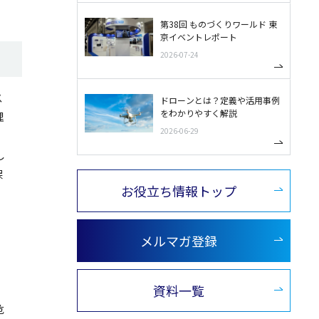
第38回 ものづくりワールド 東
京イベントレポート
2026-07-24
ス
ドローンとは？定義や活用事例
をわかりやすく解説
理
2026-06-29
し
保
お役立ち情報トップ
メルマガ登録
資料一覧
危