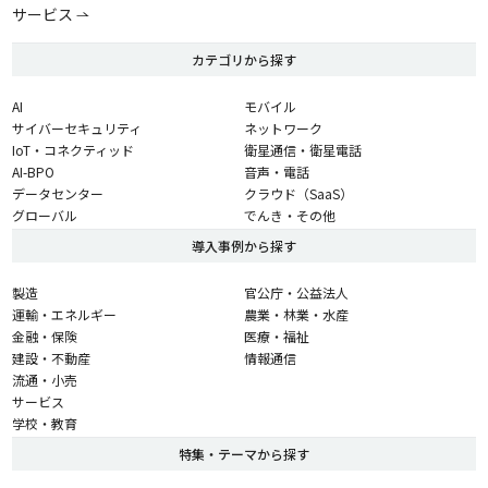
サービス
カテゴリから探す
AI
モバイル
サイバーセキュリティ
ネットワーク
IoT・コネクティッド
衛星通信・衛星電話
AI-BPO
音声・電話
データセンター
クラウド（SaaS）
グローバル
でんき・その他
導入事例から探す
製造
官公庁・公益法人
運輸・エネルギー
農業・林業・水産
金融・保険
医療・福祉
建設・不動産
情報通信
流通・小売
サービス
学校・教育
特集・テーマから探す