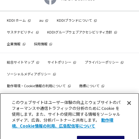
KDDI ホーム
au
KDDIブランドについて
サステナビリティ
KDDIグループウェブアクセシビリティ方針
企業情報
採用情報
総合サイトマップ
サイトポリシー
プライバシーポリシー
ソーシャルメディアポリシー
動作環境・Cookie情報の利用について
商標について
個人情報を売却しないでください
このウェブサイトはユーザー体験の向上とウェブサイトのパ
フォーマンスや通信トラフィックの分析のために Cookie を
使用します。また、サイトの使用に関する情報をソーシャル
メディア、広告、分析パートナーと共有します。
動作環
COPYRIGHT © KDDI CORPORATION, ALL RIGHTS RESERVED.
境、Cookie情報の利用、広告配信等について