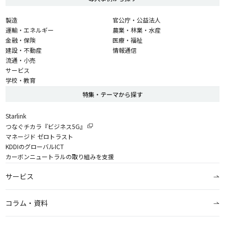
製造
官公庁・公益法人
運輸・エネルギー
農業・林業・水産
金融・保険
医療・福祉
建設・不動産
情報通信
流通・小売
サービス
学校・教育
特集・テーマから探す
Starlink
つなぐチカラ『ビジネス5G』
マネージド ゼロトラスト
KDDIのグローバルICT
カーボンニュートラルの取り組みを支援
サービス
コラム・資料