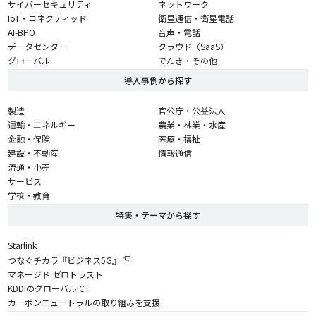
サイバーセキュリティ
ネットワーク
IoT・コネクティッド
衛星通信・衛星電話
AI-BPO
音声・電話
データセンター
クラウド（SaaS）
グローバル
でんき・その他
導入事例から探す
製造
官公庁・公益法人
運輸・エネルギー
農業・林業・水産
金融・保険
医療・福祉
建設・不動産
情報通信
流通・小売
サービス
学校・教育
特集・テーマから探す
Starlink
つなぐチカラ『ビジネス5G』
マネージド ゼロトラスト
KDDIのグローバルICT
カーボンニュートラルの取り組みを支援