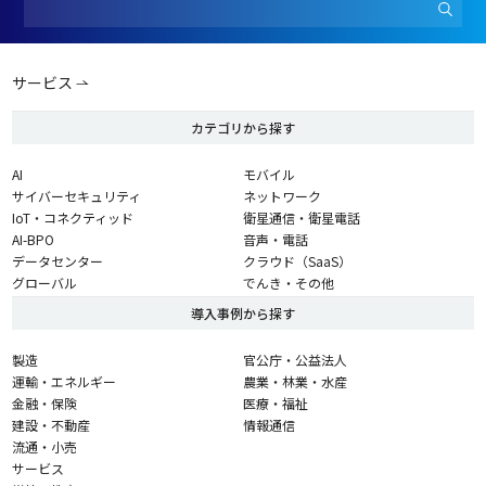
サービス
カテゴリから探す
AI
モバイル
サイバーセキュリティ
ネットワーク
IoT・コネクティッド
衛星通信・衛星電話
AI-BPO
音声・電話
データセンター
クラウド（SaaS）
グローバル
でんき・その他
導入事例から探す
製造
官公庁・公益法人
運輸・エネルギー
農業・林業・水産
金融・保険
医療・福祉
建設・不動産
情報通信
流通・小売
サービス