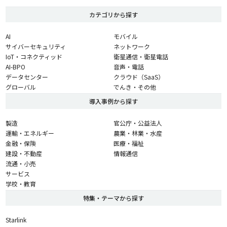
カテゴリから探す
AI
モバイル
サイバーセキュリティ
ネットワーク
IoT・コネクティッド
衛星通信・衛星電話
AI-BPO
音声・電話
データセンター
クラウド（SaaS）
グローバル
でんき・その他
導入事例から探す
製造
官公庁・公益法人
運輸・エネルギー
農業・林業・水産
金融・保険
医療・福祉
建設・不動産
情報通信
流通・小売
サービス
学校・教育
特集・テーマから探す
Starlink