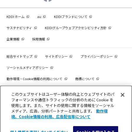
KDDI ホーム
au
KDDIブランドについて
サステナビリティ
KDDIグループウェブアクセシビリティ方針
企業情報
採用情報
総合サイトマップ
サイトポリシー
プライバシーポリシー
ソーシャルメディアポリシー
動作環境・Cookie情報の利用について
商標について
個人情報を売却しないでください
このウェブサイトはユーザー体験の向上とウェブサイトのパ
フォーマンスや通信トラフィックの分析のために Cookie を
使用します。また、サイトの使用に関する情報をソーシャル
メディア、広告、分析パートナーと共有します。
動作環
COPYRIGHT © KDDI CORPORATION, ALL RIGHTS RESERVED.
境、Cookie情報の利用、広告配信等について