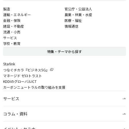
製造
官公庁・公益法人
運輸・エネルギー
農業・林業・水産
金融・保険
医療・福祉
建設・不動産
情報通信
流通・小売
サービス
学校・教育
特集・テーマから探す
Starlink
つなぐチカラ『ビジネス5G』
マネージド ゼロトラスト
KDDIのグローバルICT
カーボンニュートラルの取り組みを支援
サービス
コラム・資料
イベント・セミナー