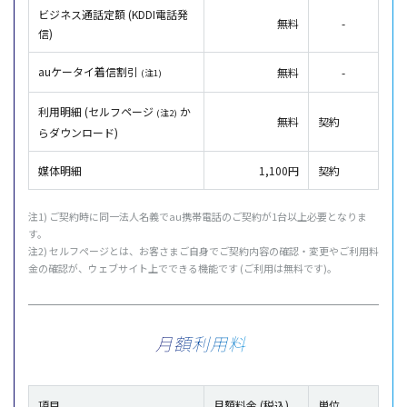
ビジネス通話定額 (KDDI電話発
無料
-
信)
auケータイ着信割引
無料
-
(注1)
利用明細 (セルフページ
か
(注2)
無料
契約
らダウンロード)
媒体明細
1,100円
契約
注1) ご契約時に同一法人名義でau携帯電話のご契約が1台以上必要となりま
す。
注2) セルフページとは、お客さまご自身でご契約内容の確認・変更やご利用料
金の確認が、ウェブサイト上でできる機能です (ご利用は無料です)。
月額利用料
項目
月額料金 (税込)
単位