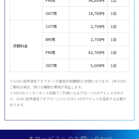
PRI用
96,800円
1台
ODT用
18,700円
1台
COT用
2,750円
1台
BRI用
2,750円
1台
月額料金
PRI用
62,700円
1台
ODT用
5,500円
1台
※ EGW (音声通信アダプター) の最低利用期間は1年間になります。1年以内に
ご解約の場合、残りの期間の費用が発生します。
※ KDDIのインターネット回線でご利用になるグローバルIPアドレスの中か
ら、EGW (音声通信アダプター) 1つに付き1つのIPアドレスを設定する必要が
あります。