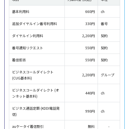
基本利用料
660円
ch
追加ダイヤルイン番号利用料
330円
番号
ダイヤルイン利用料
2,200円
契約
番号通知リクエスト
550円
契約
着信拒否
550円
契約
ビジネスコールダイレクト
2,200円
グループ
(CUG基本料)
ビジネスコールダイレクト (オ
440円
ch
ンネット基本料)
ビジネス通話定額 (KDDI電話発
990円
ch
信)
auケータイ着信割引
無料
-