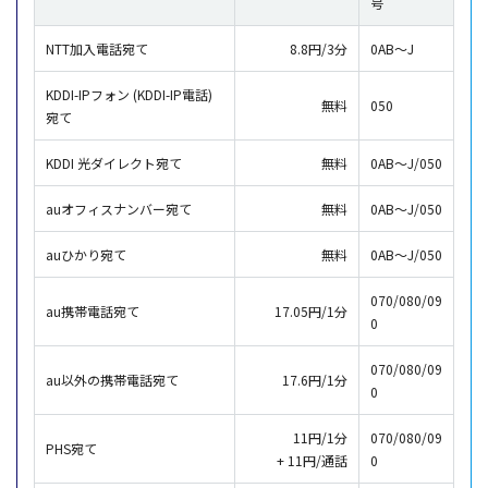
号
NTT加入電話宛て
8.8円/3分
0AB～J
KDDI-IPフォン (KDDI-IP電話)
無料
050
宛て
KDDI 光ダイレクト宛て
無料
0AB～J/050
auオフィスナンバー宛て
無料
0AB～J/050
auひかり宛て
無料
0AB～J/050
070/080/09
au携帯電話宛て
17.05円/1分
0
070/080/09
au以外の携帯電話宛て
17.6円/1分
0
11円/1分
070/080/09
PHS宛て
+ 11円/通話
0