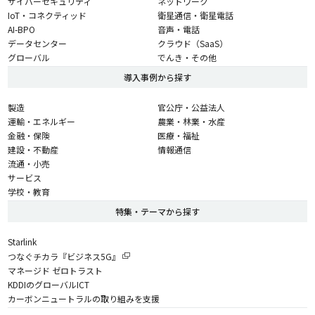
サイバーセキュリティ
ネットワーク
IoT・コネクティッド
衛星通信・衛星電話
AI-BPO
音声・電話
データセンター
クラウド（SaaS）
グローバル
でんき・その他
導入事例から探す
製造
官公庁・公益法人
運輸・エネルギー
農業・林業・水産
金融・保険
医療・福祉
建設・不動産
情報通信
流通・小売
サービス
学校・教育
特集・テーマから探す
Starlink
つなぐチカラ『ビジネス5G』
マネージド ゼロトラスト
KDDIのグローバルICT
カーボンニュートラルの取り組みを支援