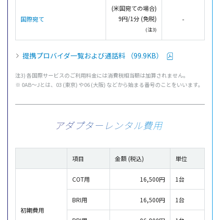
(米国宛ての場合)
9円/1分 (免税)
国際宛て
-
(注3)
提携プロバイダ一覧および通話料 （99.9KB）
注3) 各国際サービスのご利用料金には消費税相当額は加算されません。
※ 0AB～Jとは、03 (東京) や06 (大阪) などから始まる番号のことをいいます。
アダプターレンタル費用
項目
金額 (税込)
単位
COT用
16,500円
1台
BRI用
16,500円
1台
初期費用