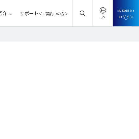
My KDDI Biz
サポート
紹介
＜ご契約中の方＞
ログイン