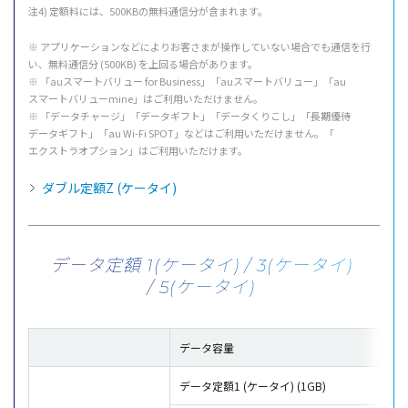
注4) 定額料には、500KBの無料通信分が含まれます。
※
アプリケーション
などによりお客さまが
操作
していない
場合
でも
通信
を行
い、
無料通信分
(500KB) を
上回
る
場合
があります。
※ 「au
スマートバリュー
for Business」「au
スマートバリュー
」「au
スマートバリュー
mine」はご
利用
いただけません。
※ 「
データチャージ
」「
データギフト
」「
データ
くりこし」「
長期優待
データギフト
」「au Wi-Fi SPOT」などはご
利用
いただけません。「
エクストラオプション
」はご
利用
いただけます。
ダブル定額Z (ケータイ)
データ定額 1(ケータイ) / 3(ケータイ)
/ 5(ケータイ)
データ容量
月額
データ定額1 (ケータイ) (1GB)