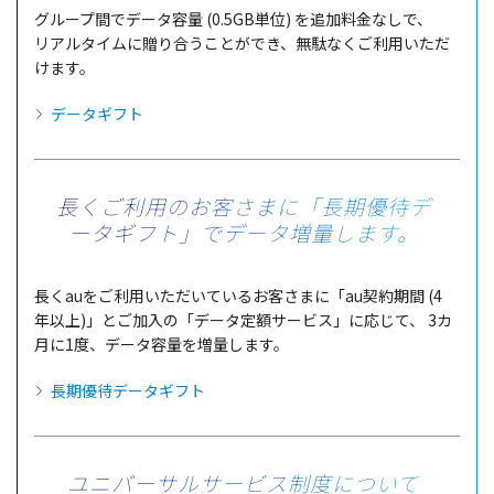
グループ
間で
データ
容量
(0.5GB
単位
) を
追加料金
なしで、
リアルタイム
に贈り合うことができ、
無駄
なくご
利用
いただ
けます。
データギフト
長くご利用のお客さまに
「長期優待デ
ータギフト」でデータ増量します。
長くauをご
利用
いただいているお客さまに「au
契約期間
(4
年以上
)」とご
加入
の「
データ
定額
サービス
」に応じて、
3カ
月に1度、
データ
容量
を
増量
します。
長期優待データギフト
ユニバーサルサービス制度について