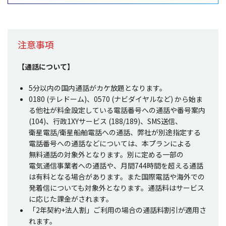
注意事項
【
通話
について】
5
分以内
の
国内通話
が
カケ
放題
となります。
0180 (
テレドーム
)、0570 (
ナビダイヤル
など) から始ま
る
他社
が
料金設定
している
電話番号
への
通話
や
番号案内
(104)、
行政
1XY
サービス
(188/189)、SMS
送信
、
衛星電話
/
衛星船舶電話
への
通話
、
弊社
が
別途指定
する
電話番号
への
通話
などについては、本
プラン
による
無料通話
の
対象外
となります。別に定める
一部
の
電気通信事業者
への
通話
や、
月間
744
時間
を超える
通話
は
有料
となる
場合
があります。また
国際電話
や
海外
での
発着信
についても
対象外
となります。
通話料
は
サービス
に応じた
課金
がされます。
「2
年契約
+
法人割
」ご
利用
の
場合
の
通話料割引
が
適用
さ
れます。