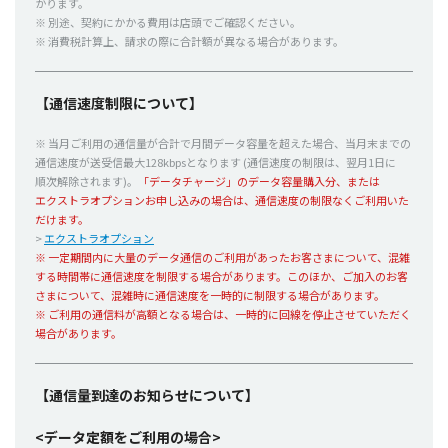
かります。
※
別途
、
契約
にかかる
費用
は
店頭
でご
確認
ください。
※
消費税計算上
、
請求
の際に
合計額
が異なる
場合
があります。
【通信速度制限について】
※
当月
ご
利用
の
通信量
が
合計
で
月間
データ
容量
を超えた
場合
、
当月末
までの
通信速度
が
送受信最大
128kbpsとなります (
通信速度
の
制限
は、
翌月
1日に
順次解除
されます)。
「
データチャージ
」の
データ
容量購入分
、または
エクストラオプション
お申し込みの
場合
は、
通信速度
の
制限
なくご
利用
いた
だけます。
>
エクストラオプション
※
一定期間内
に
大量
の
データ
通信
のご
利用
があったお客さまについて、
混雑
する
時間帯
に
通信速度
を
制限
する
場合
があります。このほか、ご
加入
のお客
さまについて、
混雑時
に
通信速度
を
一時的
に
制限
する
場合
があります。
※ ご
利用
の
通信料
が
高額
となる
場合
は、
一時的
に
回線
を
停止
させていただく
場合
があります。
【通信量到達のお知らせについて】
<データ定額をご利用の場合>