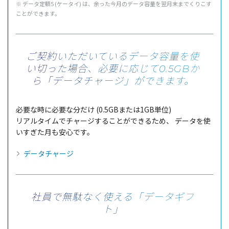
※
データ
定額
5 (
ケータイ
) は、余った
今月
の
データ
容量
を
翌月末
までくりこす
ことができます。
ご契約いただいているデータ容量を使
い切った場合、
必要に応じて0.5GBか
ら「データチャージ」ができます。
必要
な時に
必要
な分だけ (0.5GBまたは1GB
単位
)
リアルタイム
で
チャージ
することができるため、
データ
を使
いすぎた月も
安心
です。
データチャージ
社員で無駄なく使える「データギフ
ト」