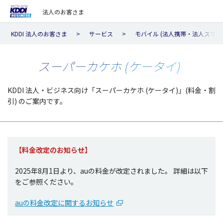
法人のお客さま
KDDI 法人のお客さま
サービス
モバイル (法人携帯・法人スマホ
スーパーカケホ (ケータイ)
KDDI 法人・ビジネス向け「スーパーカケホ (ケータイ)」(料金・割
引) のご案内です。
【
料金改定
のお知らせ】
2025年8月1日より、auの
料金
が
改定
されました。
詳細
は
以下
をご
参照
ください。
auの料金改定に関するお知らせ