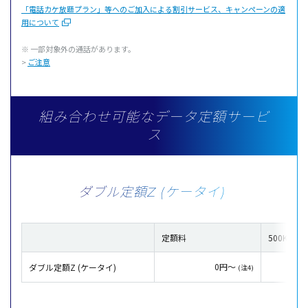
「電話カケ放題プラン」等へのご加入による割引サービス、キャンペーンの適
用について
※
一部対象外
の
通話
があります。
>
ご注意
組み合わせ可能なデータ定額サービ
ス
ダブル定額Z (ケータイ)
定額料
500KB超
0円～
ダブル定額Z (ケータイ)
(注4)