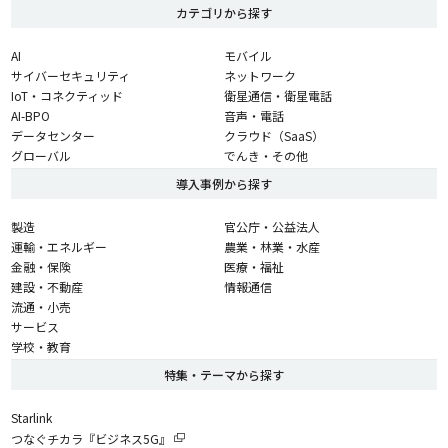
カテゴリから探す
AI
モバイル
サイバーセキュリティ
ネットワーク
IoT・コネクティッド
衛星通信・衛星電話
AI-BPO
音声・電話
データセンター
クラウド（SaaS）
グローバル
でんき・その他
導入事例から探す
製造
官公庁・公益法人
運輸・エネルギー
農業・林業・水産
金融・保険
医療・福祉
建設・不動産
情報通信
流通・小売
サービス
学校・教育
特集・テーマから探す
Starlink
つなぐチカラ『ビジネス5G』