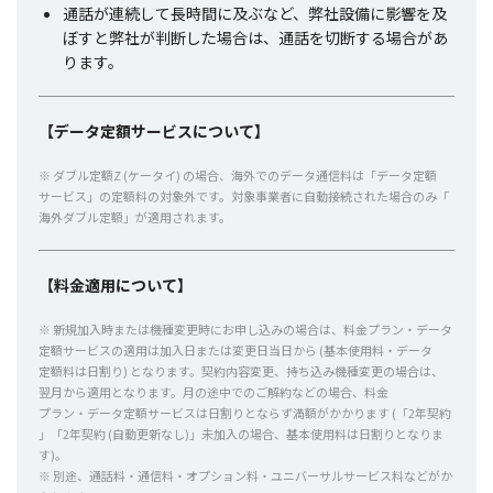
通話
が
連続
して
長時間
に及ぶなど、
弊社設備
に
影響
を及
ぼすと
弊社
が
判断
した
場合
は、
通話
を
切断
する
場合
があ
ります。
【データ
定額
サービス
について】
※
ダブル
定額
Z (
ケータイ
) の
場合
、
海外
での
データ
通信料
は「
データ
定額
サービス
」の
定額料
の
対象外
です。
対象事業者
に
自動接続
された
場合
のみ「
海外
ダブル
定額
」が
適用
されます。
【料金適用について】
※
新規加入時
または
機種変更時
にお申し込みの
場合
は、
料金
プラン・データ
定額
サービス
の
適用
は
加入日
または
変更日当日
から (
基本使用料
・データ
定額料
は
日割
り) となります。
契約内容変更
、持ち込み
機種変更
の
場合
は、
翌月
から
適用
となります。月の
途中
でのご
解約
などの
場合
、
料金
プラン・データ
定額
サービス
は
日割
りとならず
満額
がかかります (「2
年契約
」「2
年契約
(
自動更新
なし)」
未加入
の
場合
、
基本使用料
は
日割
りとなりま
す)。
※
別途
、
通話料
・
通信料
・オプション
料
・ユニバーサルサービス
料などがか