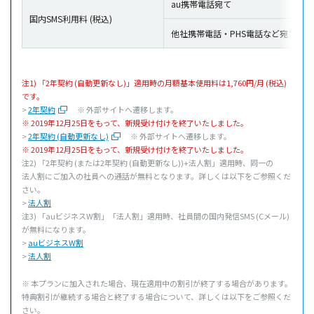
au携帯電話宛て
国内SMS利用料 (税込)
他社携帯電話・PHS電話など宛て
注1) 「2年契約 (自動更新なし)」適用時の月額基本使用料は1,760円/月 (税込)
です。
>
2年契約
※ 外部サイトへ遷移します。
※ 2019年12月25日をもって、新規受け付けを終了いたしました。
>
2年契約 (自動更新なし)
※ 外部サイトへ遷移します。
※ 2019年12月25日をもって、新規受け付けを終了いたしました。
注2) 「2
年契約
(または2
年契約
(
自動更新
なし))+
法人割
」
適用時
、
同一
の
法人割
にご
加入
の
社員
への
通話
が
無料
となります。詳しくは
以下
をご
参照
くだ
さい。
>
法人割
注3) 「au
ビジネス
W割」「
法人割
」
適用時
、
社員間
の
国内発信
SMS (C
メール
)
が
無料
になります。
>
auビジネスW割
>
法人割
※ 本
プラン
に
加入
された
場合
、
現在適用中
の
割引
が
終了
する
場合
があります。
特典割引
が
継続
する
場合
と
終了
する
場合
について、詳しくは
以下
をご
参照
くだ
さい。