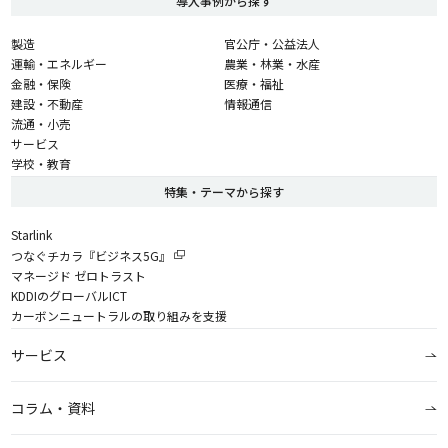
導入事例から探す
製造
官公庁・公益法人
運輸・エネルギー
農業・林業・水産
金融・保険
医療・福祉
建設・不動産
情報通信
流通・小売
サービス
学校・教育
特集・テーマから探す
Starlink
つなぐチカラ『ビジネス5G』
マネージド ゼロトラスト
KDDIのグローバルICT
カーボンニュートラルの取り組みを支援
サービス
コラム・資料