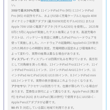
い。
30分で最大50%充電:
11インチiPad Pro (M5) と13インチiPad
Pro (M5) の試作モデル、およびUSB-C充電ケーブルとApple 40W
ダイナミック電源アダプタ (最大60W対応モデルA3351) または
Apple 70W USB-C電源アダプタ (モデルA2305) を使用し、2025年
8月と9月にAppleが実施したテスト結果によります。高速充電の
テストは、バッテリーを完全に消費したiPad Proハードウェアを
使って実施しました。ハードウェアの起動時にAppleのロゴが表示
された時点からの時間を測定。充電時間は設定および環境条件に
よって変わり、実際の結果は異なる場合があります。
ディスプレイ:
ディスプレイは四隅が丸みを帯びています。長方形
として対角線を測った場合、13インチiPad Proは13インチ、11イ
ンチiPad Proは11.1インチ、13インチiPad Airは12.9インチ、11
インチiPad AirとiPad (A16) は10.86インチ、8.3インチiPad mini
は8.3インチです。実際の表示領域はこれより小さくなります。
アクセサリ:
アクセサリは別売りです。在庫が限られている場合が
あります。互換性は世代によって異なります。Apple Pencil (第1世
代) をiPad (A16) またはiPad (第10世代) で使用するにはUSB-C -
Apple Pencilアダプタが必要です。
Wi-Fi 7:
対応している国と地域で利用できます。