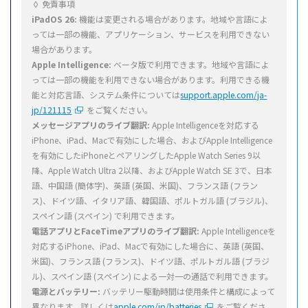
◊ 免責事項
iPadOS 26:
機能は変更される場合があります。地域や言語によ
っては一部の機能、アプリケーション、サービスを利用できない
場合があります。
Apple Intelligence:
ベータ版で利用できます。地域や言語によ
っては一部の機能を利用できない場合があります。利用できる機
能と対応言語、システム条件については
support.apple.com/ja-
jp/121115
をご覧ください。
メッセージアプリのライブ翻訳:
Apple Intelligenceを対応する
iPhone、iPad、Macで有効にした場合、およびApple Intelligence
を有効にしたiPhoneとペアリングしたApple Watch Series 9以
降、Apple Watch Ultra 2以降、およびApple Watch SE 3で、日本
語、中国語 (簡体字)、英語 (英国、米国)、フランス語 (フラン
ス)、ドイツ語、イタリア語、韓国語、ポルトガル語 (ブラジル)、
スペイン語 (スペイン) で利用できます。
電話アプリとFaceTimeアプリのライブ翻訳:
Apple Intelligenceを
対応するiPhone、iPad、Macで有効にした場合に、英語 (英国、
米国)、フランス語 (フランス)、ドイツ語、ポルトガル語 (ブラジ
ル)、スペイン語 (スペイン) による一対一の通話で利用できます。
電源とバッテリー:
バッテリー駆動時間は使用条件と構成によって
異なります。詳しくは
apple.com/jp/batteries
をご覧くださ