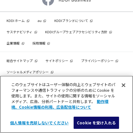
KDDI ホーム
au
KDDIブランドについて
サステナビリティ
KDDIグループウェブアクセシビリティ方針
企業情報
採用情報
総合サイトマップ
サイトポリシー
プライバシーポリシー
ソーシャルメディアポリシー
動作環境・Cookie情報の利用について
商標について
このウェブサイトはユーザー体験の向上とウェブサイトのパ
フォーマンスや通信トラフィックの分析のために Cookie を
個人情報を売却しないでください
使用します。また、サイトの使用に関する情報をソーシャル
メディア、広告、分析パートナーと共有します。
動作環
境、Cookie情報の利用、広告配信等について
COPYRIGHT © KDDI CORPORATION, ALL RIGHTS RESERVED.
個人情報を売却しないでください
Cookie を受け入れる
メニュー
検索
導入検討・見積相談