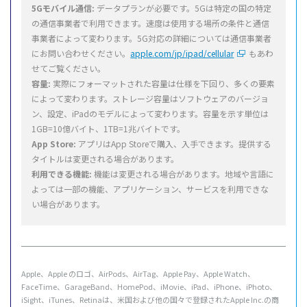
5Gモバイル通信:
データプランが必要です。5Gは特定の国の特定
の通信事業者で利用できます。速度は使用する場所の条件と通信
事業者によって変わります。5G対応の詳細については通信事業者
にお問い合わせください。
apple.com/jp/ipad/cellular
もあわ
せてご覧ください。
容量:
実際にフォーマットされた容量は仕様を下回り、多くの要素
によって変わります。ストレージ容量はソフトウェアのバージョ
ン、設定、iPadのモデルによって変わります。容量を示す単位は
1GB=10億バイト、1TB=1兆バイトです。
App Store:
アプリはApp Storeで購入、入手できます。提供する
タイトルは変更される場合があります。
利用できる機能:
機能は変更される場合があります。地域や言語に
よっては一部の機能、アプリケーション、サービスを利用できな
い場合があります。
Apple、Apple のロゴ、AirPods、AirTag、Apple Pay、Apple Watch、
FaceTime、GarageBand、HomePod、iMovie、iPad、iPhone、iPhoto、
iSight、iTunes、Retinaは、米国および他の国々で登録されたApple Inc.の商