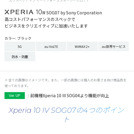
エクスペリア テン マークフォー エスオージーゼロナナ
SOG07 by Sony Corporation
高コストパフォーマンスのスペックで
ビジネスをクリエイティブに加速いたします
カラー: ブラック
5G
au VoLTE
WiMAX 2+
au世界サービス
防水・防塵
※ 全ての画像はイメージです。また、一部の画像には個人のお客さま向け商品色を
使っております。
:
前機種Xperia 10 III SOG04より機能が向上
Ver. UP
Xperia 10 IV SOG07の
4つのポイン
ト