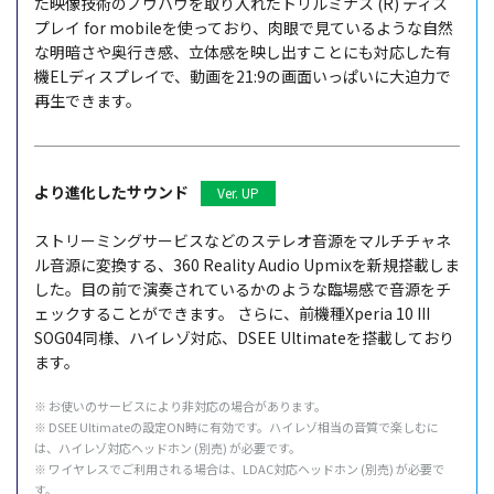
た映像技術のノウハウを取り入れたトリルミナス (R) ディス
プレイ for mobileを使っており、肉眼で見ているような自然
な明暗さや奥行き感、立体感を映し出すことにも対応した有
機ELディスプレイで、動画を21:9の画面いっぱいに大迫力で
再生できます。
より進化したサウンド
Ver. UP
ストリーミングサービスなどのステレオ音源をマルチチャネ
ル音源に変換する、360 Reality Audio Upmixを新規搭載しま
した。目の前で演奏されているかのような臨場感で音源をチ
ェックすることができます。
さらに、前機種Xperia 10 III
SOG04同様、ハイレゾ対応、DSEE Ultimateを搭載しており
ます。
※ お使いのサービスにより非対応の場合があります。
※ DSEE Ultimateの設定ON時に有効です。ハイレゾ相当の音質で楽しむに
は、ハイレゾ対応ヘッドホン (別売) が必要です。
※ ワイヤレスでご利用される場合は、LDAC対応ヘッドホン (別売) が必要で
す。