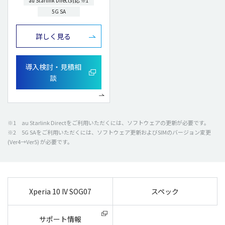
au Starlink Direct対応 ※1
5G SA
詳しく見る
導入検討・見積相
談
※1 au Starlink Directをご
利用
いただくには、
ソフトウェア
の
更新
が
必要
です。
※2 5G SAをご
利用
いただくには、
ソフトウェア
更新
およびSIMの
バージョン
変更
(Ver4→Ver5) が
必要
です。
Xperia 10 IV SOG07
スペック
サポート情報