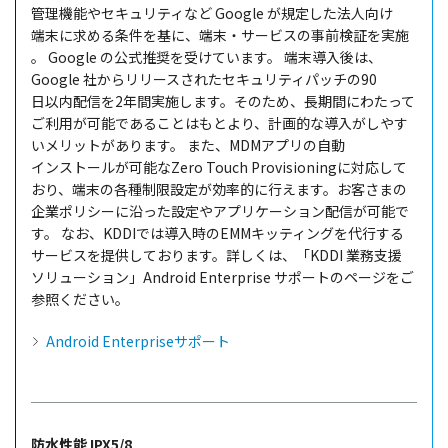
管理機能
や
セキュリティ
など Google が
規定
した
法人向
け
端末
に求める
条件
を基に、
端末
・サービス
の
事前検証
を
実施
。 Google の
公式推奨
を受けています。
端末導入後
は、
Google 社から
リリース
された
セキュリティパッチ
の90
日以内配信
を2
年間実施
します。そのため、
長期間
にわたって
ご
利用
が
可能
であることはもとより、
計画的
な
導入
がしやす
い
メリット
があります。
また、MDM
アプリ
の
自動
インストール
が
可能
なZero Touch Provisioningに
対応
して
おり、
端末
の
各種制限設定
が
効率的
に行えます。お客さまの
企業
ポリシー
に沿った
設定
や
アプリケーション
配信
が
可能
で
す。
なお、KDDIでは
導入時
のEMM
キッティング
を
代行
する
サービス
を
提供
しております。詳しくは、「KDDI
業務支援
ソリューション
」Android Enterprise
サポート
の
ページ
をご
参照
ください。
Android Enterpriseサポート
防水性能 IPX5/8