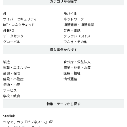
カテゴリから探す
AI
モバイル
サイバーセキュリティ
ネットワーク
IoT・コネクティッド
衛星通信・衛星電話
AI-BPO
音声・電話
データセンター
クラウド（SaaS）
グローバル
でんき・その他
導入事例から探す
製造
官公庁・公益法人
運輸・エネルギー
農業・林業・水産
金融・保険
医療・福祉
建設・不動産
情報通信
流通・小売
サービス
学校・教育
特集・テーマから探す
Starlink
つなぐチカラ『ビジネス5G』