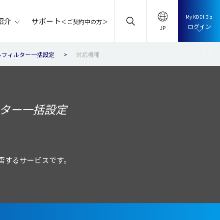
My KDDI Biz
サポート
紹介
＜ご契約中の方＞
ログイン
ルフィルター一括設定
対応機種
ルター一括設定
否するサービスです。