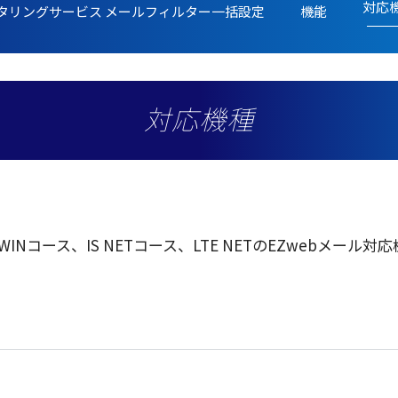
対応
タリングサービス メールフィルター一括設定
機能
対応機種
 WIN
コース
、IS NET
コース
、LTE NETのEZweb
メール
対応