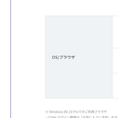
OS/ブラウザ
※ Windows (R) 10 Proでのご
利用
ブラウザ
・Edge:
ログイン
画面
の「お気に入りに
追加
」
ボタ