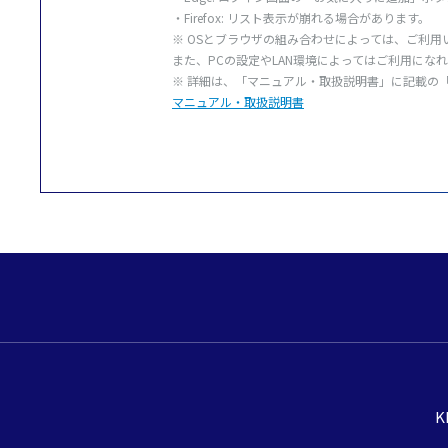
・Firefox:
リスト
表示
が崩れる
場合
があります。
※ OSと
ブラウザ
の組み合わせによっては、ご
利用
また、PCの
設定
やLAN
環境
によってはご
利用
になれ
※
詳細
は、「
マニュアル・
取扱説明書
」に
記載
の
マニュアル・取扱説明書
K