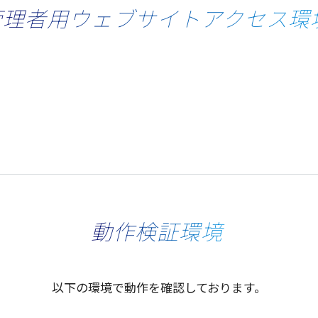
管理者用ウェブサイトアクセス環
動作検証環境
以下
の
環境
で
動作
を
確認
しております。