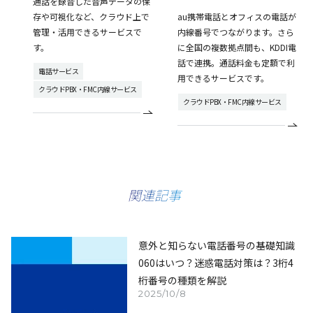
通話を録音した音声データの保
存や可視化など、クラウド上で
au携帯電話とオフィスの電話が
管理・活用できるサービスで
内線番号でつながります。さら
す。
に全国の複数拠点間も、KDDI電
話で連携。通話料金も定額で利
電話サービス
用できるサービスです。
クラウドPBX・FMC内線サービス
クラウドPBX・FMC内線サービス
関連記事
意外と知らない電話番号の基礎知識
060はいつ？迷惑電話対策は？3桁4
桁番号の種類を解説
2025/10/8