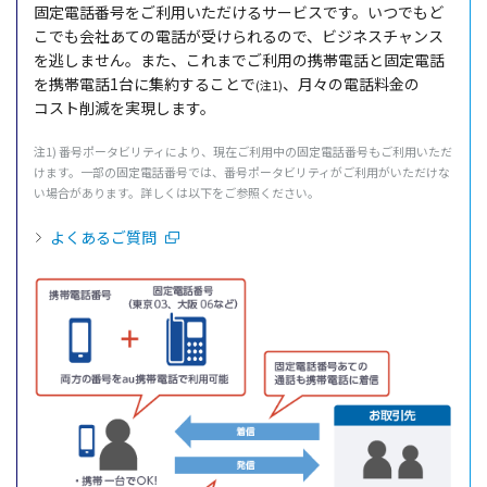
固定電話番号
をご
利用
いただける
サービス
です。いつでもど
こでも
会社
あての
電話
が受けられるので、
ビジネスチャンス
を逃しません。また、これまでご
利用
の
携帯電話
と
固定電話
を
携帯電話
1台に
集約
することで
、月々の
電話料金
の
(注1)
コスト
削減
を
実現
します。
注1)
番号
ポータビリティ
により、
現在
ご
利用中
の
固定電話番号
もご
利用
いただ
けます。
一部
の
固定電話番号
では、
番号
ポータビリティ
がご
利用
がいただけな
い
場合
があります。詳しくは
以下
をご
参照
ください。
よくあるご質問