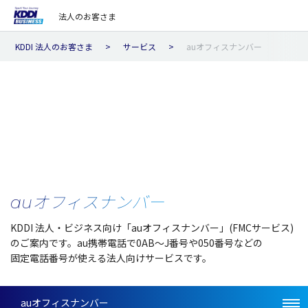
法人のお客さま
KDDI 法人のお客さま
サービス
auオフィスナンバー
auオフィスナンバー
KDDI
法人
・ビジネス
向け「au
オフィスナンバー
」(FMC
サービス
)
のご
案内
です。au
携帯電話
で0AB～J
番号
や050
番号
などの
固定電話番号
が使える
法人向
け
サービス
です。
auオフィスナンバー