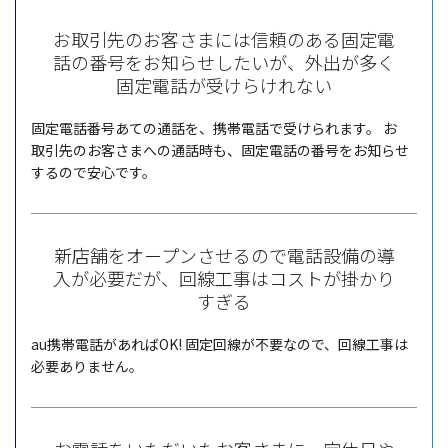
お取引先のお客さまには信頼のある固定電
話の番号をお知らせしたいが、
外出が多く
固定電話が受けらけれない
固定電話番号
あての
通話
を、
携帯電話
で受けられます。
お
取引先
のお客さまへの
通話時
も、
固定電話
の
番号
をお知らせ
するので
安心
です。
新店舗をオープンさせるので電話設備の導
入が必要だが、回線工事はコストが掛かり
すぎる
au
携帯電話
があればOK!
固定回線
が
不要
なので、
回線工事
は
必要
ありません。