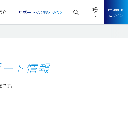
My KDDI Biz
サポート
紹介
＜ご契約中の方＞
ログイン
ポート情報
報です。