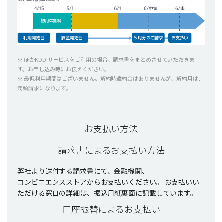
※ ほかKDDI
サービス
をご
利用
の
場合
、
請求書
をまとめさせていただきま
す。お申し込み時にお伝えください。
※
最低利用期間
はございません。
解約時違約金
はありませんが、
解約月
は、
満額請求
になります。
お支払い方法
請求書によるお支払い方法
弊社
より
送付
する
請求書
にて、
金融機関
、
コンビニエンスストア
からお
支払
いください。
お
支払
いい
ただける
窓口
の
詳細
は、
振込用紙裏面
に
記載
しています。
口座振替によるお支払い