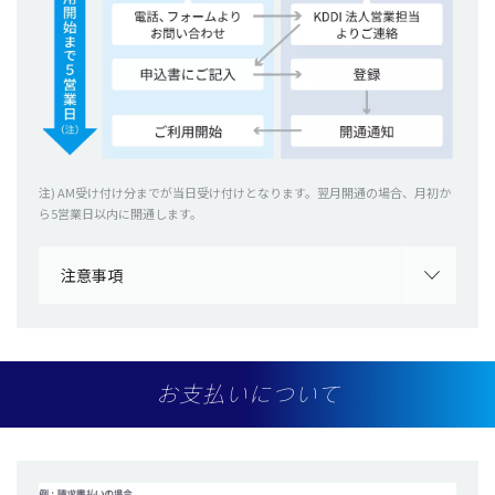
注) AM受け付け分までが
当日受け付け
となります。
翌月開通
の
場合
、
月初
か
ら5
営業日以内
に
開通
します。
注意事項
お支払いについて