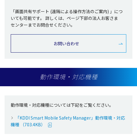
「
画面共有
サポート
(
遠隔
による
操作方法
のご
案内
) 」につ
いても
可能
です。
詳しくは、ページ
下部
の
法人
お客さま
センター
までお
問合
せください。
お問い合わせ
動作環境・対応機種
動作環境・対応機種
については下記をご覧ください。
「KDDI Smart Mobile Safety Manager」動作環境・対応
機種 （703.4KB）