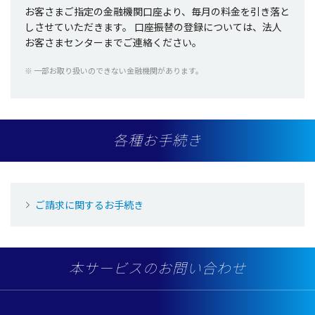
お客さまご
指定
の
金融機関口座
より、
毎月
の
料金
を引き落と
しさせていただきます。
口座振替
の
登録
については、
法人
お客さま
センター
までご
連絡
ください。
※
一部
お取り扱いのできない
金融機関
があります。
各種お手続き
ご請求に関するお手続き
本サービスのお問い合わせ