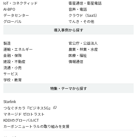
IoT・コネクティッド
衛星通信・衛星電話
AI-BPO
音声・電話
データセンター
クラウド（SaaS）
グローバル
でんき・その他
導入事例から探す
製造
官公庁・公益法人
運輸・エネルギー
農業・林業・水産
金融・保険
医療・福祉
建設・不動産
情報通信
流通・小売
サービス
学校・教育
特集・テーマから探す
Starlink
つなぐチカラ『ビジネス5G』
マネージド ゼロトラスト
KDDIのグローバルICT
カーボンニュートラルの取り組みを支援