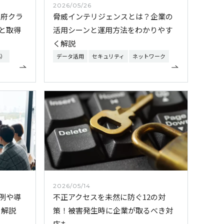
2026/05/26
政府クラ
脅威インテリジェンスとは？企業の
と取得
活用シーンと運用方法をわかりやす
く解説
S）
データ活用
セキュリティ
ネットワーク
2026/05/14
例や導
不正アクセスを未然に防ぐ12の対
を解説
策！被害発生時に企業が取るべき対
応も