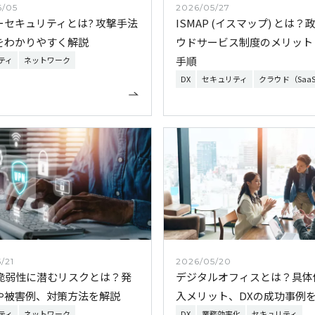
6/05
2026/05/27
ーセキュリティとは? 攻撃手法
ISMAP (イスマップ) とは？
をわかりやすく解説
ウドサービス制度のメリット
手順
ティ
ネットワーク
DX
セキュリティ
クラウド（Saa
/21
2026/05/20
の脆弱性に潜むリスクとは？発
デジタルオフィスとは？具体
や被害例、対策方法を解説
入メリット、DXの成功事例
ティ
ネットワーク
DX
業務効率化
セキュリティ