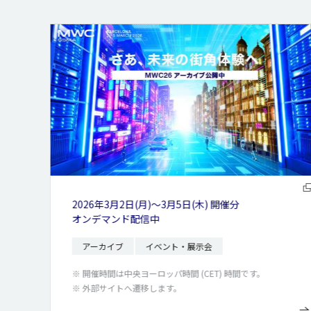
日(木) 開催分
2026年8月24日(月) , 10月9日(金)
12:05～13:00
展示会
オンライン開催
申込受付中
 (CET) 時間です。