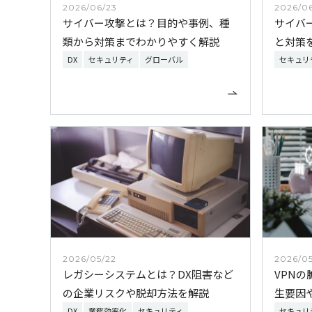
2026/06/23
2026/0
サイバー攻撃とは？目的や事例、種
サイバ
類から対策までわかりやすく解説
と対策
DX
セキュリティ
グローバル
セキュリ
2026/05/22
2026/05
レガシーシステムとは？DX阻害など
VPN
の企業リスクや脱却方法を解説
生要因
DX
業務効率化
セキュリティ
セキュリ