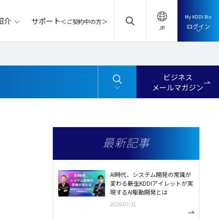
My KDDI Biz
サポート
紹介
＜ご契約中の方＞
ログイン
ビジネス
メールマガジン
最新記事
AI時代、システム開発の常識が
変わる――新生KDDIアイレットが実
現するAI駆動開発とは
2026-07-31