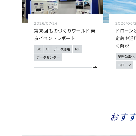
2026/07/24
2026/06/
第38回 ものづくりワールド 東
ドローン
京イベントレポート
定義や活
く解説
DX
AI
データ活用
IoT
業務効率化
データセンター
ドローン
おす