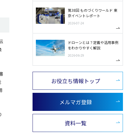
第38回 ものづくりワールド 東
京イベントレポート
2026-07-24
伝
ドローンとは？定義や活用事例
をわかりやすく解説
換
2026-06-29
書
お役立ち情報トップ
能
用
メルマガ登録
り
資料一覧
。