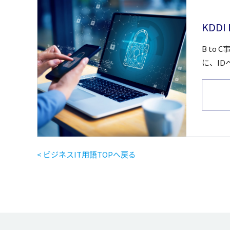
KDD
B to
に、I
< ビジネスIT用語TOPへ戻る