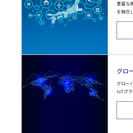
豊富な機
を融合
グロー
グロー
IoTプ