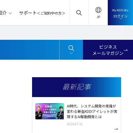
My KDDI Biz
サポート
紹介
＜ご契約中の方＞
ログイン
ビジネス
メールマガジン
最新記事
AI時代、システム開発の常識が
変わる――新生KDDIアイレットが実
現するAI駆動開発とは
2026-07-31