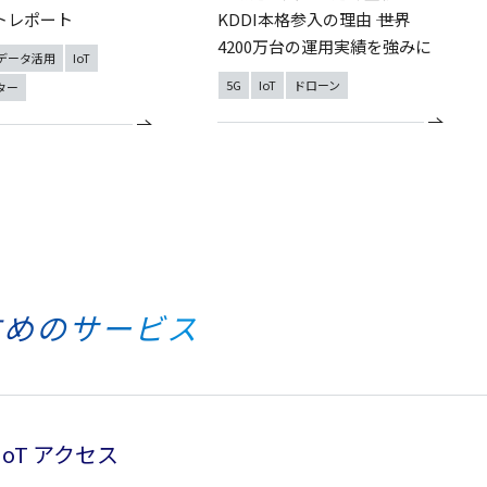
トレポート
KDDI本格参入の理由 ―― 世界
4200万台の運用実績を強みに
データ活用
IoT
5G
IoT
ドローン
ター
すめのサービス
 IoT アクセス