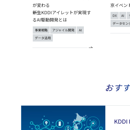
が変わる
京イベン
――新生KDDIアイレットが実現す
DX
AI
るAI駆動開発とは
データセン
事業戦略
アジャイル開発
AI
データ活用
おす
KDDI