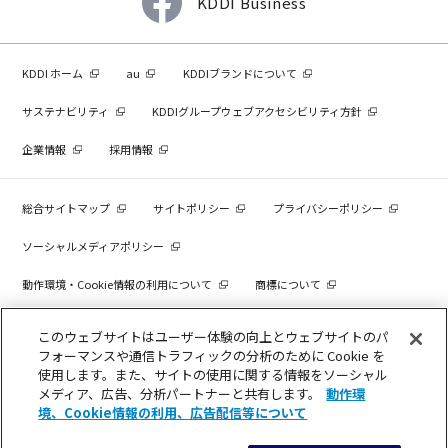
KDDI Business
KDDI ホーム
au
KDDIブランドについて
サステナビリティ
KDDIグループウェブアクセシビリティ方針
企業情報
採用情報
総合サイトマップ
サイトポリシー
プライバシーポリシー
ソーシャルメディアポリシー
動作環境・Cookie情報の利用について
商標について
個人情報を売却しないでください
このウェブサイトはユーザー体験の向上とウェブサイトのパ
フォーマンスや通信トラフィックの分析のために Cookie を
使用します。また、サイトの使用に関する情報をソーシャル
メディア、広告、分析パートナーと共有します。
動作環
COPYRIGHT © KDDI CORPORATION, ALL RIGHTS RESERVED.
境、Cookie情報の利用、広告配信等について