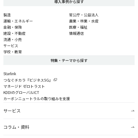
導入事例から探す
製造
官公庁・公益法人
運輸・エネルギー
農業・林業・水産
金融・保険
医療・福祉
建設・不動産
情報通信
流通・小売
サービス
学校・教育
特集・テーマから探す
Starlink
つなぐチカラ『ビジネス5G』
マネージド ゼロトラスト
KDDIのグローバルICT
カーボンニュートラルの取り組みを支援
サービス
コラム・資料