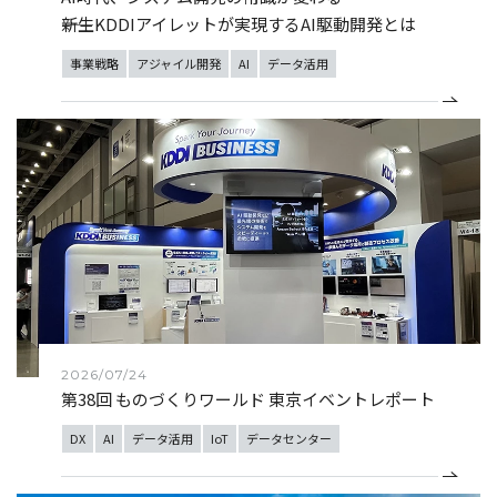
――新生KDDIアイレットが実現するAI駆動開発とは
事業戦略
アジャイル開発
AI
データ活用
2026/07/24
第38回 ものづくりワールド 東京イベントレポート
DX
AI
データ活用
IoT
データセンター