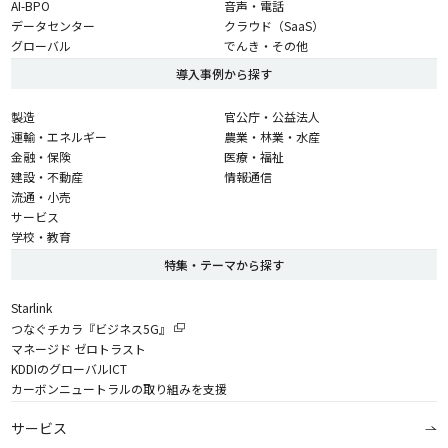
AI-BPO
音声・電話
データセンター
クラウド（SaaS）
グローバル
でんき・その他
導入事例から探す
製造
官公庁・公益法人
運輸・エネルギー
農業・林業・水産
金融・保険
医療・福祉
建設・不動産
情報通信
流通・小売
サービス
学校・教育
特集・テーマから探す
Starlink
つなぐチカラ『ビジネス5G』
マネージド ゼロトラスト
KDDIのグローバルICT
カーボンニュートラルの取り組みを支援
サービス