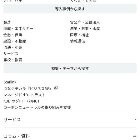
導入事例から探す
製造
官公庁・公益法人
運輸・エネルギー
農業・林業・水産
金融・保険
医療・福祉
建設・不動産
情報通信
流通・小売
サービス
学校・教育
特集・テーマから探す
Starlink
つなぐチカラ『ビジネス5G』
マネージド ゼロトラスト
KDDIのグローバルICT
カーボンニュートラルの取り組みを支援
サービス
コラム・資料