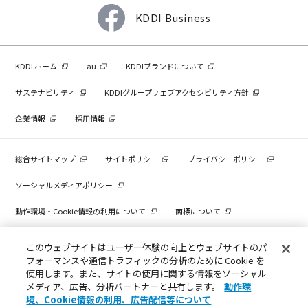
KDDI Business
KDDI ホーム
au
KDDIブランドについて
サステナビリティ
KDDIグループウェブアクセシビリティ方針
企業情報
採用情報
総合サイトマップ
サイトポリシー
プライバシーポリシー
ソーシャルメディアポリシー
動作環境・Cookie情報の利用について
商標について
個人情報を売却しないでください
このウェブサイトはユーザー体験の向上とウェブサイトのパ
フォーマンスや通信トラフィックの分析のために Cookie を
使用します。また、サイトの使用に関する情報をソーシャル
メディア、広告、分析パートナーと共有します。
動作環
COPYRIGHT © KDDI CORPORATION, ALL RIGHTS RESERVED.
境、Cookie情報の利用、広告配信等について