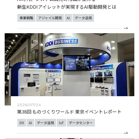
――新生KDDIアイレットが実現するAI駆動開発とは
事業戦略
アジャイル開発
AI
データ活用
2026/07/24
第38回 ものづくりワールド 東京イベントレポート
DX
AI
データ活用
IoT
データセンター