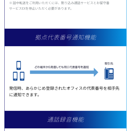
※
話中転送
をご
利用
いただくには、割り込み
通話
サービス
とお
留守番
サービス
EXを
停止
いただく
必要
があります。
拠点代表番号通知機能
発信時
、あらかじめ
登録
された
オフィス
の
代表番号
を
相手先
に
通知
できます。
通話録音機能