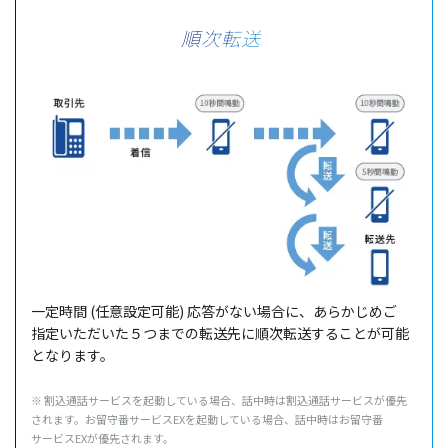
順次転送
一定時間
(
任意設定可能
)
応答
がない
場合
に、あらかじめご
指定
いただいた５つまでの
転送先
に
順次転送
することが
可能
となります。
※
割込通話
サービス
を
起動
している
場合
、
話中時
は
割込通話
サービス
が
優先
されます。お
留守番
サービス
EXを
起動
している
場合
、
話中時
はお
留守番
サービス
EXが
優先
されます。