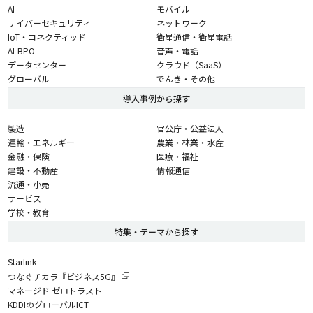
AI
モバイル
サイバーセキュリティ
ネットワーク
IoT・コネクティッド
衛星通信・衛星電話
AI-BPO
音声・電話
データセンター
クラウド（SaaS）
グローバル
でんき・その他
導入事例から探す
製造
官公庁・公益法人
運輸・エネルギー
農業・林業・水産
金融・保険
医療・福祉
建設・不動産
情報通信
流通・小売
サービス
学校・教育
特集・テーマから探す
Starlink
つなぐチカラ『ビジネス5G』
マネージド ゼロトラスト
KDDIのグローバルICT