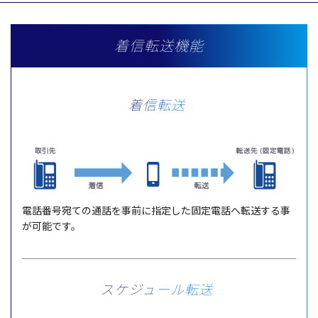
着信転送機能
着信転送
電話番号宛て
の
通話
を
事前
に
指定
した
固定電話
へ
転送
する事
が
可能
です。
スケジュール転送