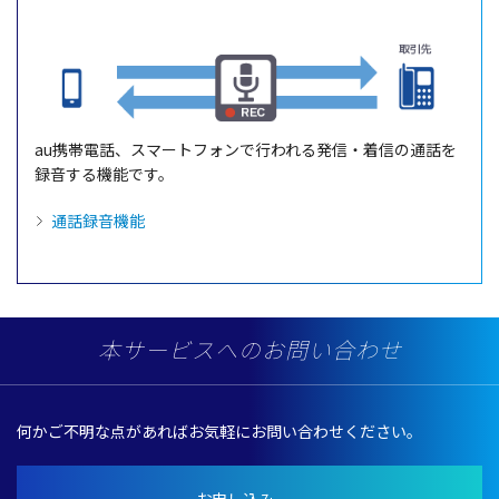
au
携帯電話
、
スマートフォン
で行われる
発信
・
着信
の
通話
を
録音
する
機能です。
通話録音機能
本サービスへのお問い合わせ
何かご
不明
な点があればお
気軽
にお問い合わせください。
お申し込み