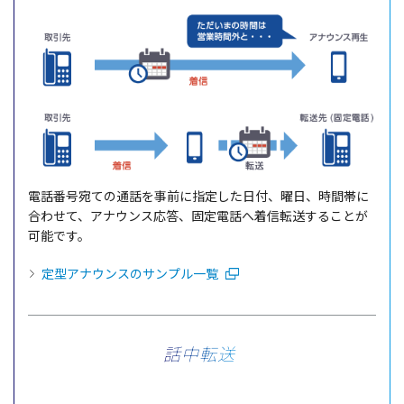
電話番号宛て
の
通話
を
事前
に
指定
した
日付
、
曜日
、
時間帯
に
合わせて、
アナウンス
応答
、
固定電話
へ
着信転送
することが
可能
です。
定型アナウンスのサンプル一覧
話中転送