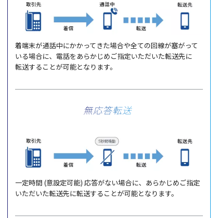
着端末
が
通話中
にかかってきた
場合
や全ての
回線
が塞がって
いる
場合
に、
電話
をあらかじめご
指定
いただいた
転送先
に
転送
することが
可能
となります。
無応答転送
一定時間
(
意設定可能
)
応答
がない
場合
に、あらかじめご
指定
いただいた
転送先
に
転送
することが
可能
となります。