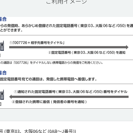
ご利用イメージ
号 (東京03、大阪06など (0AB～J番号))