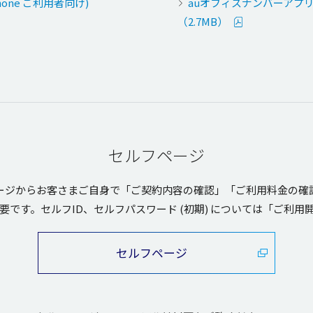
one ご利用者向け)
auオフィスナンバーアプリご利
（2.7MB）
セルフページ
ージ
からお客さまご
自身
で「ご
契約内容
の
確認
」「ご
利用料金
の
確
要です。セルフID、
セルフパスワード
(
初期
) については「ご
利用
セルフページ