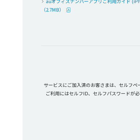
auオフィスナンバーアプリご利用ガイド (iPh
（2.7MB）
サービスにご
加入済
のお客さまは、
セルフペ
ご
利用
には
セルフ
ID、
セルフパスワード
が必