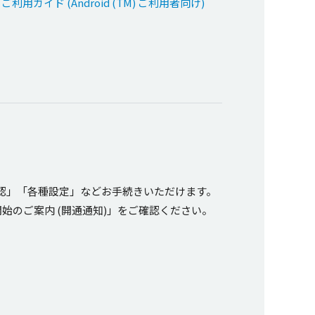
用ガイド (Android (TM) ご利用者向け)
認
」「
各種設定
」などお
手続
きいただけます。
開始
のご
案内
(
開通通知
)」をご
確認
ください。