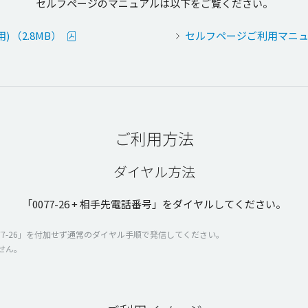
セルフページの
マニュアル
は以下をご覧ください。
 （2.8MB）
セルフページご利用マニュアル
ご利用方法
ダイヤル方法
「0077-26 +
相手先電話番号
」を
ダイヤル
してください。
7-26」を
付加
せず
通常
の
ダイヤル
手順
で
発信
してください。
せん。