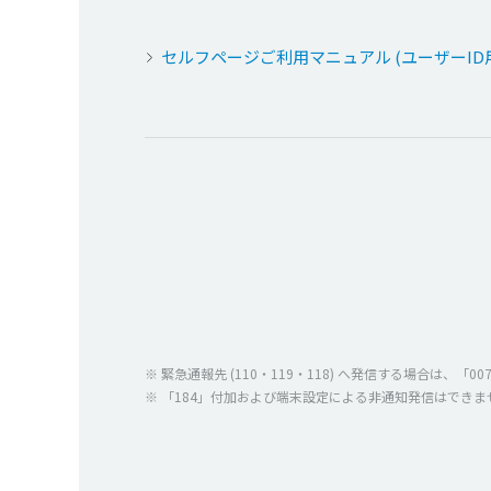
セルフページご利用マニュアル (ユーザーID用)
※
緊急通報先
(110・119・118) へ
発信
する
場合
は、「007
※ 「184」
付加
および
端末設定
による
非通知発信
はできま