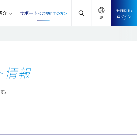
My KDDI Biz
サポート
紹介
＜ご契約中の方＞
ログイン
ト情報
です。