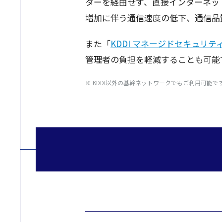
ターを経由せず、直接インターネッ
増加に伴う通信速度の低下、通信品
また「
KDDI マネージドセキュリテ
管理者
の
負担
を
軽減することも可能
※ KDDI
以外
の
基幹
ネットワーク
でもご
利用可能
で