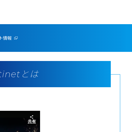
ト情報
rtinetとは
共有