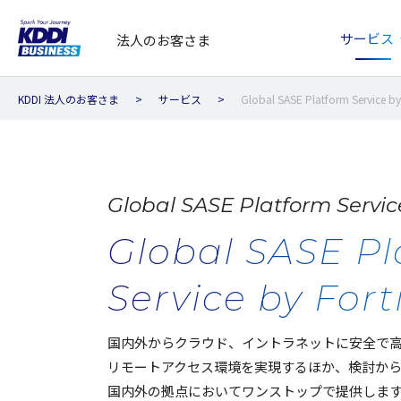
サービス
法人のお客さま
KDDI 法人のお客さま
サービス
Global SASE Platform Service by
Global SASE Platform Servic
Global SASE P
Service by Fort
国内外
から
クラウド
、
イントラネット
に
安全
で
リモートアクセス
環境
を
実現
するほか、
検討
か
国内外
の
拠点
において
ワンストップ
で
提供
しま