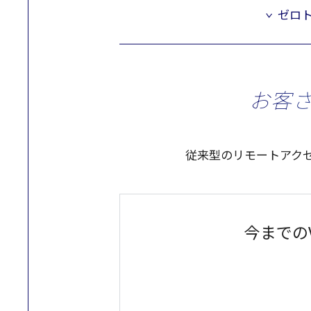
ゼロ
お客
従来型
の
リモートアク
今までのV