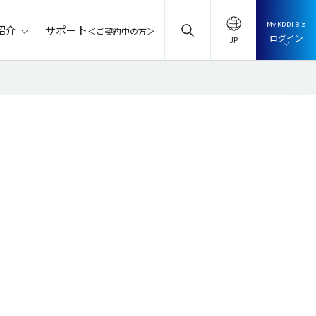
My KDDI Biz
サポート
紹介
＜ご契約中の方＞
ログイン