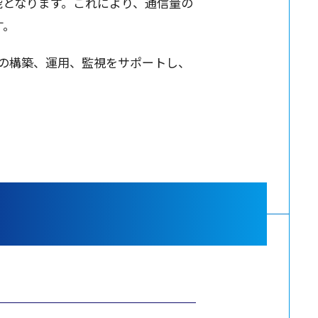
能となります。これにより、通信量の
す。
の
構築
、
運用
、
監視
を
サポート
し、