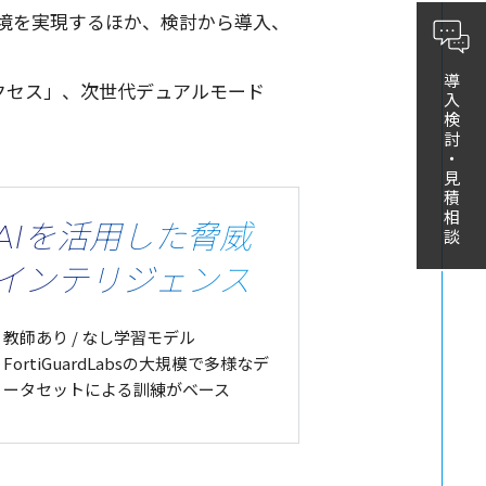
境
を
実現
するほか、
検討
から
導入
、
導入検討・見積相談
クセス
」、
次世代
デュアルモード
AIを活用した脅威
インテリジェンス
教師あり / なし学習モデル
FortiGuardLabsの大規模で多様なデ
ータセットによる訓練がベース