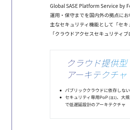
Global SASE Platform Service by 
運用
・
保守
までを
国内外
の
拠点
にお
主な
セキュリティ
機能
として「
セキ
「クラウド
アクセスセキュリティブ
クラウド提供型
アーキテクチャ
パブリッククラウドに依存しない
セキュリティ専用PoP
、大規
(注1)
で低遅延設計のアーキテクチャ