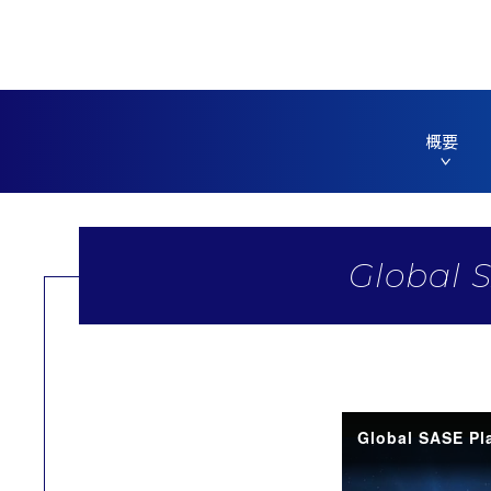
概要
Global 
Global SASE P