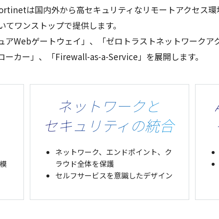
Fortinetは
国内外
から高
セキュリティ
な
リモートアクセス
環
いて
ワンストップ
で
提供
します。
ュア
Web
ゲートウェイ
」、「
ゼロトラストネットワークア
ローカー
」、「Firewall-as-a-Service」を
展開
します。
ネットワークと
セキュリティの統合
ネットワーク、エンドポイント、ク
模
ラウド全体を保護
セルフサービスを意識したデザイン