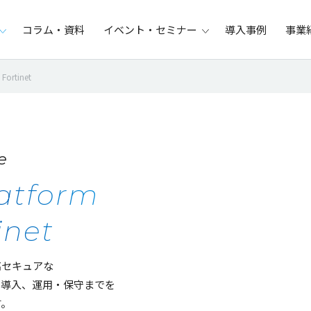
コラム・資料
イベント・セミナー
導入事例
事業
 Fortinet
e
latform
inet
高
セキュア
な
ら
導入
、
運用
・
保守
までを
す。