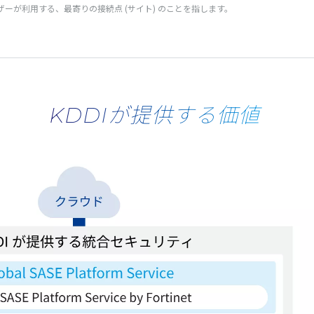
ザー
が
利用
する、
最寄
りの
接続点
(
サイト
) のことを指します。
KDDIが提供する価値