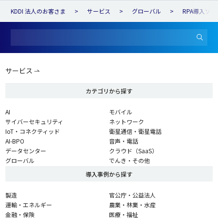
KDDI 法人のお客さま
サービス
グローバル
RPA導入ソ
サービス
カテゴリから探す
AI
モバイル
サイバーセキュリティ
ネットワーク
IoT・コネクティッド
衛星通信・衛星電話
AI-BPO
音声・電話
データセンター
クラウド（SaaS）
グローバル
でんき・その他
導入事例から探す
製造
官公庁・公益法人
運輸・エネルギー
農業・林業・水産
金融・保険
医療・福祉