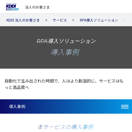
法人のお客さま
KDDI 法人のお客さま
サービス
RPA導入ソリューション
RPA導入ソリューション
導入事例
自動化
で生み出された
時間
で、人はより
創造的
に、
サービス
はも
っと
高品質
へ
導入事例
本サービスの導入事例