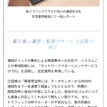
各パブリッククラウド向けの通信状況を
月次運用報告にて一括レポート
質の高い運用・監視でサービス品質が
向上
接続
ポイント
の
集約
による
障害集中
への
対応
や、
システム
ご
との
帯域制御
には、「
ネットワーク
マネージメント
サービス
(ITOS)」を
活用
し、
安定運用
を
実現
している。
辻田様
は「
障害発生時
には、
データセンター
からWANの
接続先
まで
一気
通貫で
調査
してもらえるので、
早期
の
原因究明
と
復旧
が
可能
になりました。
担当
のSEさんがいつで
も
親身
に
対応
してくれるので頼もしい限りです。
また、
トラフィック
分析
や
ルーター
の
不具合
など、
毎月詳細
な