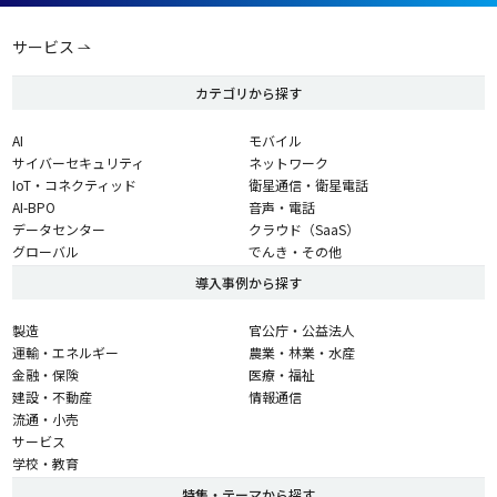
サービス
カテゴリから探す
AI
モバイル
サイバーセキュリティ
ネットワーク
IoT・コネクティッド
衛星通信・衛星電話
AI-BPO
音声・電話
データセンター
クラウド（SaaS）
グローバル
でんき・その他
導入事例から探す
製造
官公庁・公益法人
運輸・エネルギー
農業・林業・水産
金融・保険
医療・福祉
建設・不動産
情報通信
流通・小売
サービス
学校・教育
特集・テーマから探す