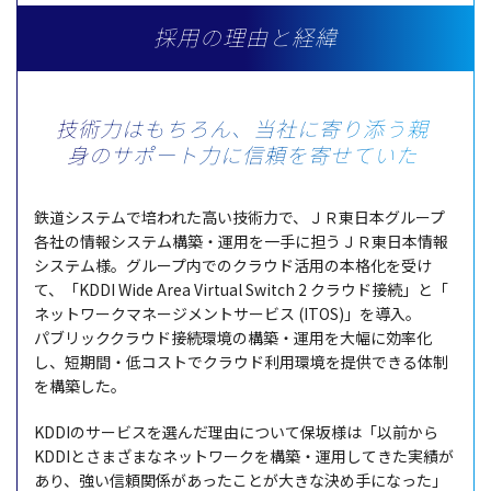
採用の理由と経緯
技術力はもちろん、当社に寄り添う親
身のサポート力に
信頼を寄せていた
鉄道
システム
で培われた高い
技術力
で、ＪＲ
東日本
グループ
各社
の
情報
システム
構築
・
運用
を
一手
に担うＪＲ
東日本情報
システム
様。
グループ
内での
クラウド
活用
の
本格化
を受け
て、「KDDI Wide Area Virtual Switch 2
クラウド
接続
」と「
ネットワーク
マネージメント
サービス
(ITOS)」を導入。
パブリッククラウド
接続環境
の
構築
・
運用
を
大幅
に
効率化
し、
短期間
・低
コスト
で
クラウド
利用環境
を
提供
できる
体制
を
構築
した。
KDDIの
サービス
を選んだ
理由
について
保坂様
は「
以前
から
KDDIとさまざまな
ネットワーク
を
構築
・
運用
してきた
実績
が
あり、強い
信頼関係
があったことが大きな決め手になった」