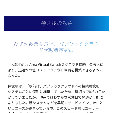
導入後の効果
わずか数営業日で、パブリッククラウ
ドが利用可能に
「KDDI Wide Area Virtual Switch 2
クラウド
接続
」の
導入
に
より、
迅速
かつ低
コスト
で
クラウド
環境
を
構築
できるように
なった。
保坂様
は、「
以前
は、
パブリッククラウド
への
接続環境
を
システム
ごとに
個別
に
構築
していたため、
開通
まで約3カ月か
かっていましたが、
現在
ではわずか
数営業日
で
開通
が
可能
に
なりました。新
システム
などを
早期
に
サービスイン
したいと
いう
ニーズ
が高まっている中、この
スピード
感は
ユーザー