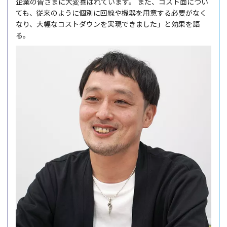
企業
の皆さまに
大変喜
ばれています。
また、
コスト
面につい
ても、
従来
のように
個別
に
回線
や
機器
を
用意
する
必要
がなく
なり、
大幅
な
コストダウン
を
実現
できました」と
効果
を語
る。