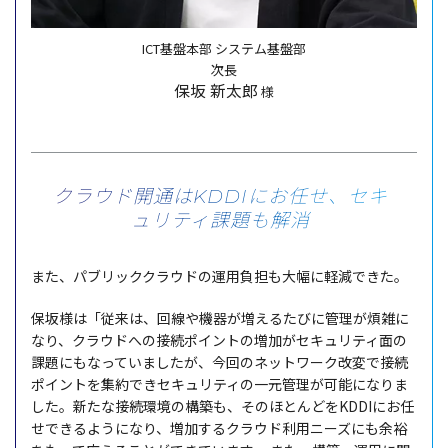
ICT基盤本部 システム基盤部
次長
保坂 新太郎
様
クラウド開通はKDDIにお任せ、セキ
ュリティ課題も解消
また、
パブリッククラウド
の
運用負担
も
大幅
に
軽減
できた。
保坂様
は「
従来
は、
回線
や
機器
が増えるたびに
管理
が
煩雑
に
なり、
クラウド
への
接続
ポイント
の
増加
が
セキュリティ
面の
課題
にもなっていましたが、
今回
の
ネットワーク
改変
で
接続
ポイント
を
集約
でき
セキュリティ
の
一元管理
が
可能
になりま
した。新たな
接続環境
の
構築
も、そのほとんどをKDDIにお任
せできるようになり、
増加
する
クラウド
利用
ニーズ
にも
余裕