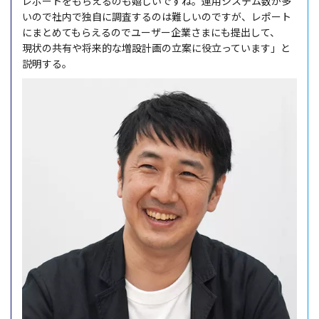
レポート
をもらえるのも嬉しいですね。
運用
システム
数が多
いので
社内
で
独自
に
調査
するのは難しいのですが、
レポート
にまとめてもらえるので
ユーザー
企業
さまにも
提出
して、
現状
の
共有
や
将来的
な
増設計画
の
立案
に
役立
っています」と
説明
する。