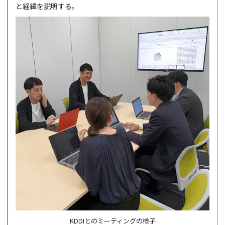
と
経緯
を
説明
する。
KDDIとのミーティングの様子