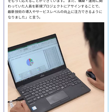
をもって応えることができています。
また、
構築
・
運用
に関
わっていた
人員
を
新規
プロジェクト
に
アサイン
することで、
最新技術
の
導入
や
サービスレベル
の
向上
に
注力
できるように
なりました」と言う。